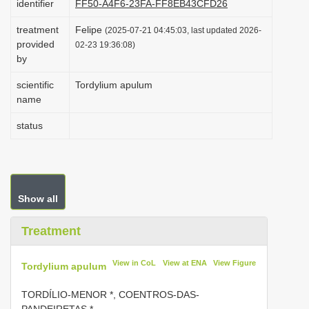
identifier
FF50-A4F6-23FA-FF8EB43CFD26
i
treatment
Felipe
(2025-07-21 04:45:03, last updated 2026-
o
provided
02-23 19:36:08)
n
by
scientific
Tordylium apulum
name
status
Show all
Treatment
View in CoL
View at ENA
View Figure
Tordylium apulum
TORDÍLIO-MENOR *, COENTROS-DAS-
PANDEIRETAS *