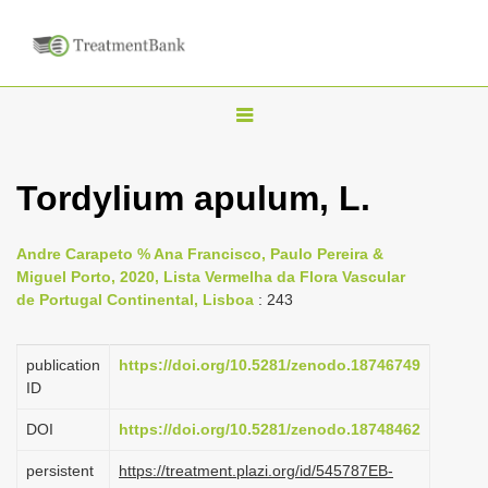
T
o
g
Tordylium apulum, L.
g
l
Andre Carapeto % Ana Francisco, Paulo Pereira &
e
Miguel Porto, 2020, Lista Vermelha da Flora Vascular
n
de Portugal Continental, Lisboa
: 243
a
v
publication
https://doi.org/10.5281/zenodo.18746749
i
ID
g
DOI
https://doi.org/10.5281/zenodo.18748462
a
persistent
https://treatment.plazi.org/id/545787EB-
t