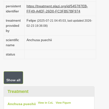
i
persistent
https://treatment.plazi.org/id/545787EB-
identifier
FF49-A4EF-26D0-FC3FB57BF974
o
n
treatment
Felipe
(2025-07-21 04:45:03, last updated 2026-
provided
02-23 19:36:08)
by
scientific
Anchusa puechii
name
status
Show all
Treatment
View in CoL
View Figure
Anchusa puechii