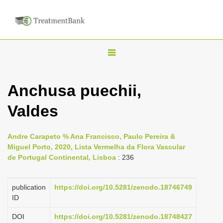
T
o
g
Anchusa puechii,
g
Valdes
l
e
n
Andre Carapeto % Ana Francisco, Paulo Pereira &
Miguel Porto, 2020, Lista Vermelha da Flora Vascular
a
de Portugal Continental, Lisboa
: 236
v
i
publication
https://doi.org/10.5281/zenodo.18746749
g
ID
a
DOI
https://doi.org/10.5281/zenodo.18748427
t