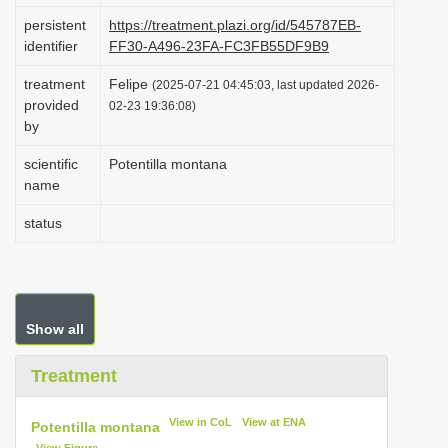
i
persistent
https://treatment.plazi.org/id/545787EB-
identifier
FF30-A496-23FA-FC3FB55DF9B9
o
n
treatment
Felipe
(2025-07-21 04:45:03, last updated 2026-
provided
02-23 19:36:08)
by
scientific
Potentilla montana
name
status
Show all
Treatment
View in CoL
View at ENA
Potentilla montana
View Figure