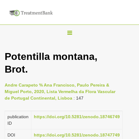
T
o
g
Potentilla montana,
g
Brot.
l
e
n
Andre Carapeto % Ana Francisco, Paulo Pereira &
Miguel Porto, 2020, Lista Vermelha da Flora Vascular
a
de Portugal Continental, Lisboa
: 147
v
i
publication
https://doi.org/10.5281/zenodo.18746749
g
ID
a
DOI
https://doi.org/10.5281/zenodo.18747749
t