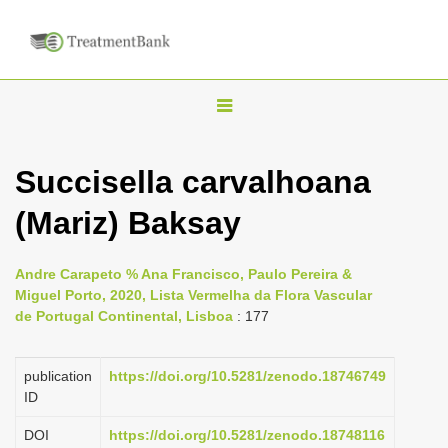
T
o
g
Succisella carvalhoana
g
(Mariz) Baksay
l
e
n
Andre Carapeto % Ana Francisco, Paulo Pereira &
Miguel Porto, 2020, Lista Vermelha da Flora Vascular
a
de Portugal Continental, Lisboa
: 177
v
i
publication
https://doi.org/10.5281/zenodo.18746749
g
ID
a
DOI
https://doi.org/10.5281/zenodo.18748116
t