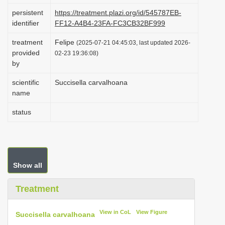
i
persistent
https://treatment.plazi.org/id/545787EB-
identifier
FF12-A4B4-23FA-FC3CB32BF999
o
n
treatment
Felipe
(2025-07-21 04:45:03, last updated 2026-
provided
02-23 19:36:08)
by
scientific
Succisella carvalhoana
name
status
Show all
Treatment
View in CoL
View Figure
Succisella carvalhoana