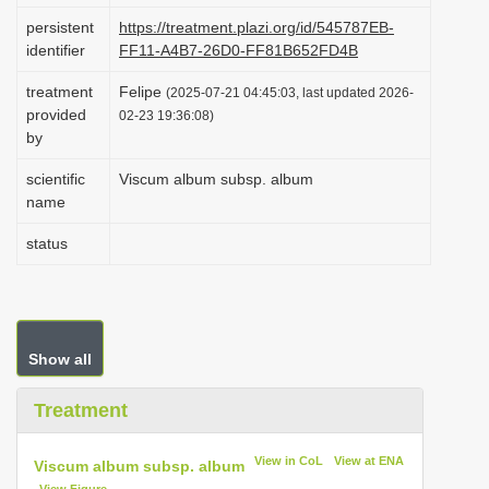
i
persistent
https://treatment.plazi.org/id/545787EB-
identifier
FF11-A4B7-26D0-FF81B652FD4B
o
n
treatment
Felipe
(2025-07-21 04:45:03, last updated 2026-
provided
02-23 19:36:08)
by
scientific
Viscum album subsp. album
name
status
Show all
Treatment
View in CoL
View at ENA
Viscum album subsp. album
View Figure