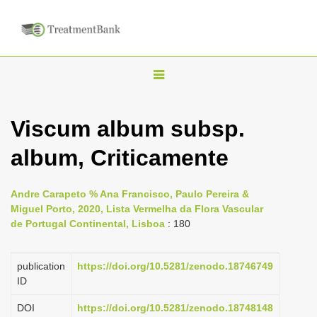
T
o
g
Viscum album subsp.
g
album, Criticamente
l
e
n
Andre Carapeto % Ana Francisco, Paulo Pereira &
Miguel Porto, 2020, Lista Vermelha da Flora Vascular
a
de Portugal Continental, Lisboa
: 180
v
i
publication
https://doi.org/10.5281/zenodo.18746749
g
ID
a
DOI
https://doi.org/10.5281/zenodo.18748148
t