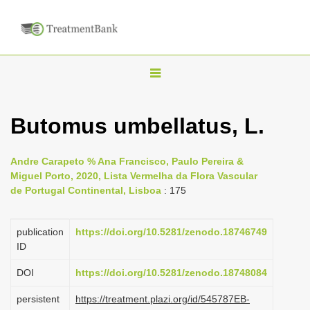
T
o
g
Butomus umbellatus, L.
g
l
Andre Carapeto % Ana Francisco, Paulo Pereira &
e
Miguel Porto, 2020, Lista Vermelha da Flora Vascular
n
de Portugal Continental, Lisboa
: 175
a
v
publication
https://doi.org/10.5281/zenodo.18746749
i
ID
g
DOI
https://doi.org/10.5281/zenodo.18748084
a
persistent
https://treatment.plazi.org/id/545787EB-
t