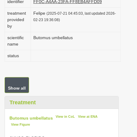
identifier
FF0C-A4AA-23FA-FF8EB4AFFD09
i
treatment
Felipe
(2025-07-21 04:45:03, last updated 2026-
o
provided
02-23 19:36:08)
n
by
scientific
Butomus umbellatus
name
status
Show all
Treatment
View in CoL
View at ENA
Butomus umbellatus
View Figure