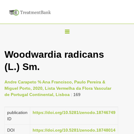
T
o
g
Woodwardia radicans
g
(L.) Sm.
l
e
n
Andre Carapeto % Ana Francisco, Paulo Pereira &
Miguel Porto, 2020, Lista Vermelha da Flora Vascular
a
de Portugal Continental, Lisboa
: 169
v
i
publication
https://doi.org/10.5281/zenodo.18746749
g
ID
a
DOI
https://doi.org/10.5281/zenodo.18748014
t