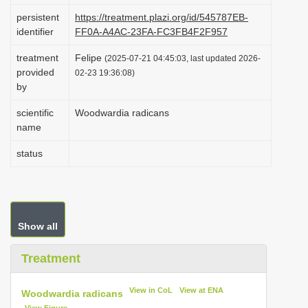
i
persistent
https://treatment.plazi.org/id/545787EB-
identifier
FF0A-A4AC-23FA-FC3FB4F2F957
o
n
treatment
Felipe
(2025-07-21 04:45:03, last updated 2026-
provided
02-23 19:36:08)
by
scientific
Woodwardia radicans
name
status
Show all
Treatment
View in CoL
View at ENA
Woodwardia radicans
View Figure