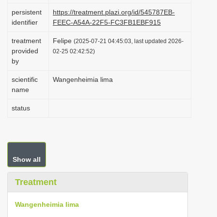
i
persistent
https://treatment.plazi.org/id/545787EB-
identifier
FEEC-A54A-22F5-FC3FB1EBF915
o
n
treatment
Felipe
(2025-07-21 04:45:03, last updated 2026-
provided
02-25 02:42:52)
by
scientific
Wangenheimia lima
name
status
Show all
Treatment
Wangenheimia lima