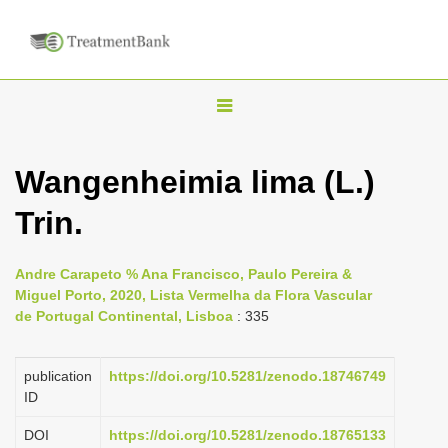
T
o
g
Wangenheimia lima (L.)
g
Trin.
l
e
n
Andre Carapeto % Ana Francisco, Paulo Pereira &
Miguel Porto, 2020, Lista Vermelha da Flora Vascular
a
de Portugal Continental, Lisboa
: 335
v
i
publication
https://doi.org/10.5281/zenodo.18746749
g
ID
a
DOI
https://doi.org/10.5281/zenodo.18765133
t