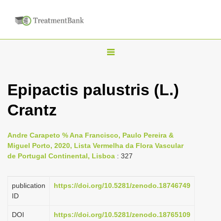
T
o
g
Epipactis palustris (L.)
g
Crantz
l
e
n
Andre Carapeto % Ana Francisco, Paulo Pereira &
Miguel Porto, 2020, Lista Vermelha da Flora Vascular
a
de Portugal Continental, Lisboa
: 327
v
i
publication
https://doi.org/10.5281/zenodo.18746749
g
ID
a
DOI
https://doi.org/10.5281/zenodo.18765109
t