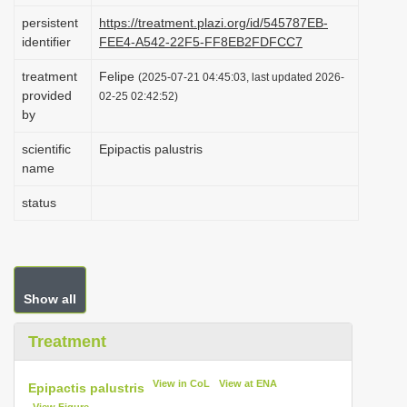
i
persistent
https://treatment.plazi.org/id/545787EB-
identifier
FEE4-A542-22F5-FF8EB2FDFCC7
o
n
treatment
Felipe
(2025-07-21 04:45:03, last updated 2026-
provided
02-25 02:42:52)
by
scientific
Epipactis palustris
name
status
Show all
Treatment
View in CoL
View at ENA
Epipactis palustris
View Figure