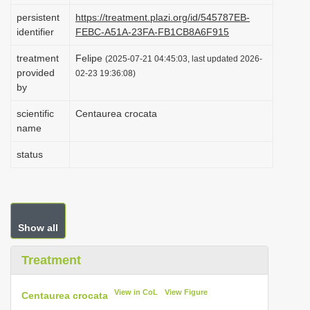
i
persistent
https://treatment.plazi.org/id/545787EB-
identifier
FEBC-A51A-23FA-FB1CB8A6F915
o
n
treatment
Felipe
(2025-07-21 04:45:03, last updated 2026-
provided
02-23 19:36:08)
by
scientific
Centaurea crocata
name
status
Show all
Treatment
View in CoL
View Figure
Centaurea crocata