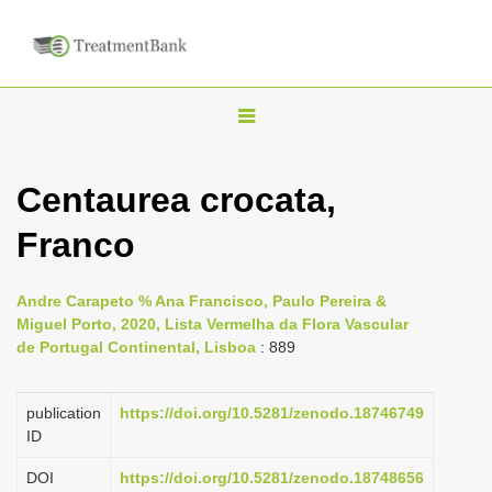
T
o
g
Centaurea crocata,
g
Franco
l
e
n
Andre Carapeto % Ana Francisco, Paulo Pereira &
Miguel Porto, 2020, Lista Vermelha da Flora Vascular
a
de Portugal Continental, Lisboa
: 889
v
i
publication
https://doi.org/10.5281/zenodo.18746749
g
ID
a
DOI
https://doi.org/10.5281/zenodo.18748656
t