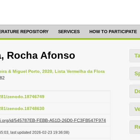
TERATURE REPOSITORY
SERVICES
HOW TO PARTICIPATE
ia, Rocha Afonso
T
ra & Miguel Porto, 2020, Lista Vermelha da Flora
S
282
D
5281/zenodo.18746749
5281/zenodo.18748630
Ve
lazi.org/id/545787EB-FEBB-A51D-26D0-FC3FB547F974
R
5:03, last updated 2026-02-23 19:36:08)