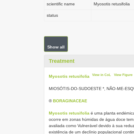
scientific name
Myosotis retusifolia
status
Show all
Treatment
View in CoL
View Figure
Myosotis retusifolia
MIOSÓTIS-DO-SUDOESTE *, NÃO-ME-ES
®
BORAGINACEAE
Myosotis retusifolia
é uma planta endémica 
ocorre em zonas húmidas de água doce tem
avaliada como Vulnerável devido à sua redu
existência de um declínio populacional conti