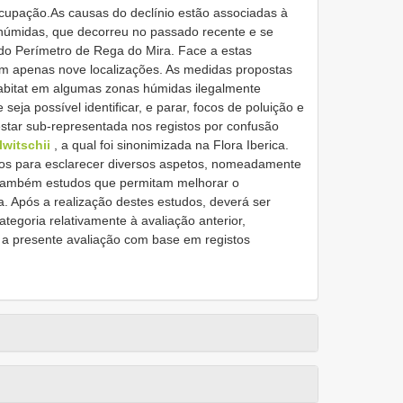
ocupação.As causas do declínio estão associadas à
húmidas, que decorreu no passado recente e se
do Perímetro de Rega do Mira. Face a estas
m apenas nove localizações. As medidas propostas
abitat em algumas zonas húmidas ilegalmente
seja possível identificar, e parar, focos de poluição e
star sub-representada nos registos por confusão
witschii
, a qual foi sinonimizada na Flora Iberica.
udos para esclarecer diversos aspetos, nomeadamente
e também estudos que permitam melhorar o
a. Após a realização destes estudos, deverá ser
ategoria relativamente à avaliação anterior,
r a presente avaliação com base em registos