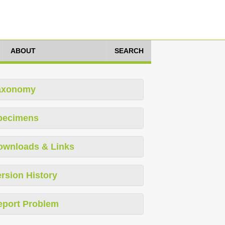
ABOUT
SEARCH
axonomy
pecimens
ownloads & Links
rsion History
eport Problem