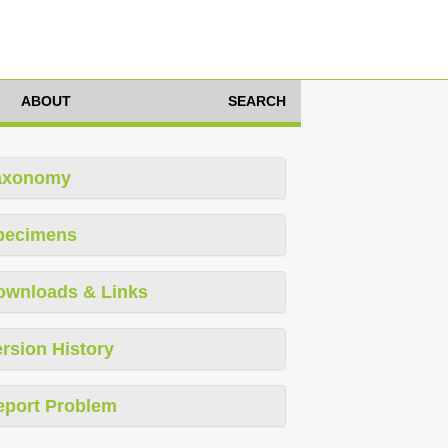
ABOUT
SEARCH
axonomy
pecimens
ownloads & Links
rsion History
eport Problem