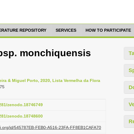
TERATURE REPOSITORY
SERVICES
HOW TO PARTICIPATE
ubsp. monchiquensis
T
S
ra & Miguel Porto, 2020, Lista Vermelha da Flora
275
D
Ve
.5281/zenodo.18746749
.5281/zenodo.18748600
R
lazi.org/id/545787EB-FEB0-A516-23FA-FF8EB1CAFA70