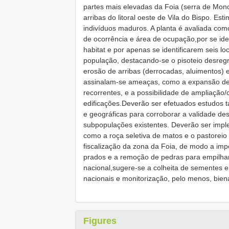
partes mais elevadas da Foia (serra de Mon
arribas do litoral oeste de Vila do Bispo. E
indivíduos maduros. A planta é avaliada co
de ocorrência e área de ocupação,por se ide
habitat e por apenas se identificarem seis l
população, destacando-se o pisoteio desreg
erosão de arribas (derrocadas, aluimentos) e
assinalam-se ameaças, como a expansão de 
recorrentes, e a possibilidade de ampliação/
edificações.Deverão ser efetuados estudos 
e geográficas para corroborar a validade des
subpopulações existentes. Deverão ser impl
como a roça seletiva de matos e o pastorei
fiscalização da zona da Foia, de modo a imp
prados e a remoção de pedras para empilha
nacional,sugere-se a colheita de semente
nacionais e monitorização, pelo menos, bien
Figures