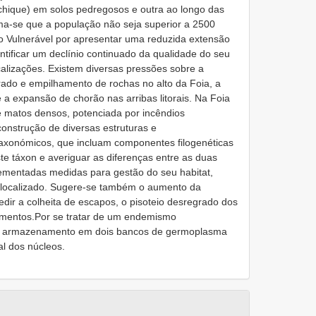
chique) em solos pedregosos e outra ao longo das
stima-se que a população não seja superior a 2500
mo Vulnerável por apresentar uma reduzida extensão
ntificar um declínio continuado da qualidade do seu
ocalizações. Existem diversas pressões sobre a
rado e empilhamento de rochas no alto da Foia, a
 a expansão de chorão nas arribas litorais. Na Foia
matos densos, potenciada por incêndios
construção de diversas estruturas e
taxonómicos, que incluam componentes filogenéticas
te táxon e averiguar as diferenças entre as duas
ementadas medidas para gestão do seu habitat,
o localizado. Sugere-se também o aumento da
edir a colheita de escapos, o pisoteio desregrado dos
mentos.Por se tratar de um endemismo
s e armazenamento em dois bancos de germoplasma
al dos núcleos.