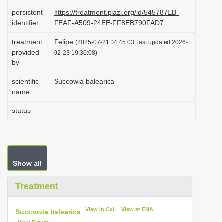
i
persistent
https://treatment.plazi.org/id/545787EB-
identifier
FEAF-A509-24EE-FF8EB790FAD7
o
n
treatment
Felipe
(2025-07-21 04:45:03, last updated 2026-
provided
02-23 19:36:08)
by
scientific
Succowia balearica
name
status
Show all
Treatment
View in CoL
View at ENA
Succowia balearica
View Figure