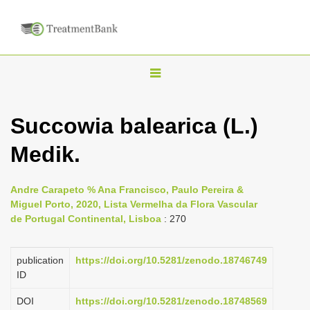
T
o
g
Succowia balearica (L.)
g
Medik.
l
e
n
Andre Carapeto % Ana Francisco, Paulo Pereira &
Miguel Porto, 2020, Lista Vermelha da Flora Vascular
a
de Portugal Continental, Lisboa
: 270
v
i
publication
https://doi.org/10.5281/zenodo.18746749
g
ID
a
DOI
https://doi.org/10.5281/zenodo.18748569
t