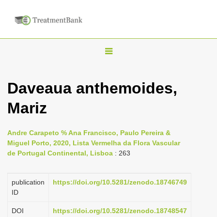
T
o
g
Daveaua anthemoides,
g
Mariz
l
e
n
Andre Carapeto % Ana Francisco, Paulo Pereira &
Miguel Porto, 2020, Lista Vermelha da Flora Vascular
a
de Portugal Continental, Lisboa
: 263
v
i
publication
https://doi.org/10.5281/zenodo.18746749
g
ID
a
DOI
https://doi.org/10.5281/zenodo.18748547
t