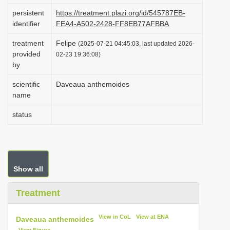
i
persistent
https://treatment.plazi.org/id/545787EB-
identifier
FEA4-A502-2428-FF8EB77AFBBA
o
n
treatment
Felipe
(2025-07-21 04:45:03, last updated 2026-
provided
02-23 19:36:08)
by
scientific
Daveaua anthemoides
name
status
Show all
Treatment
View in CoL
View at ENA
Daveaua anthemoides
View Figure