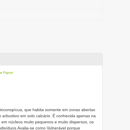
w Figure
nconspícua, que habita somente em zonas abertas
 arbustivo em solo calcário. É conhecida apenas na
re em núcleos muito pequenos e muito dispersos, os
ndivíduos.Avalia-se como Vulnerável porque