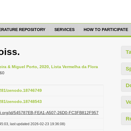
TERATURE REPOSITORY
SERVICES
HOW TO PARTICIPATE
oiss.
T
ra & Miguel Porto, 2020, Lista Vermelha da Flora
S
260
D
.5281/zenodo.18746749
.5281/zenodo.18748543
Ve
lazi.org/id/545787EB-FEA1-A507-26D0-FC3FB812F957
R
45:03, last updated 2026-02-23 19:36:08)