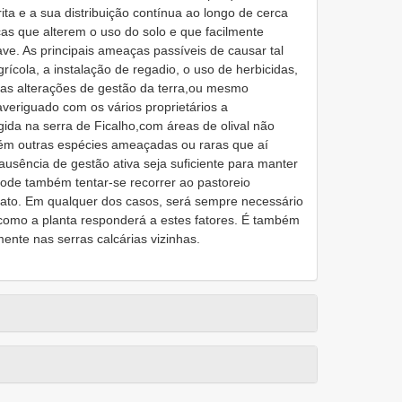
ta e a sua distribuição contínua ao longo de cerca
as que alterem o uso do solo e que facilmente
e. As principais ameaças passíveis de causar tal
rícola, a instalação de regadio, o uso de herbicidas,
utras alterações de gestão da terra,ou mesmo
veriguado com os vários proprietários a
gida na serra de Ficalho,com áreas de olival não
mbém outras espécies ameaçadas ou raras que aí
usência de gestão ativa seja suficiente para manter
ode também tentar-se recorrer ao pastoreio
mato. Em qualquer dos casos, será sempre necessário
 como a planta responderá a estes fatores. É também
nte nas serras calcárias vizinhas.