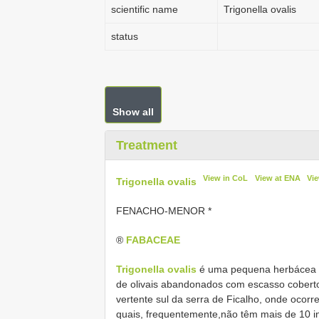
scientific name
Trigonella ovalis
status
Show all
Treatment
View in CoL
View at ENA
Vie
Trigonella ovalis
FENACHO-MENOR *
®
FABACEAE
Trigonella ovalis
é uma pequena herbácea i
de olivais abandonados com escasso coberto
vertente sul da serra de Ficalho, onde ocor
quais, frequentemente,não têm mais de 10 i