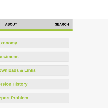
ABOUT
SEARCH
axonomy
pecimens
ownloads & Links
rsion History
eport Problem