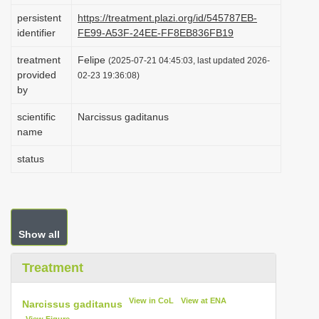
i
persistent
https://treatment.plazi.org/id/545787EB-
identifier
FE99-A53F-24EE-FF8EB836FB19
o
n
treatment
Felipe
(2025-07-21 04:45:03, last updated 2026-
provided
02-23 19:36:08)
by
scientific
Narcissus gaditanus
name
status
Show all
Treatment
View in CoL
View at ENA
Narcissus gaditanus
View Figure