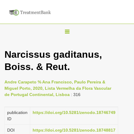
T
o
g
Narcissus gaditanus,
g
Boiss. & Reut.
l
e
n
Andre Carapeto % Ana Francisco, Paulo Pereira &
Miguel Porto, 2020, Lista Vermelha da Flora Vascular
a
de Portugal Continental, Lisboa
: 316
v
i
publication
https://doi.org/10.5281/zenodo.18746749
g
ID
a
DOI
https://doi.org/10.5281/zenodo.18748817
t