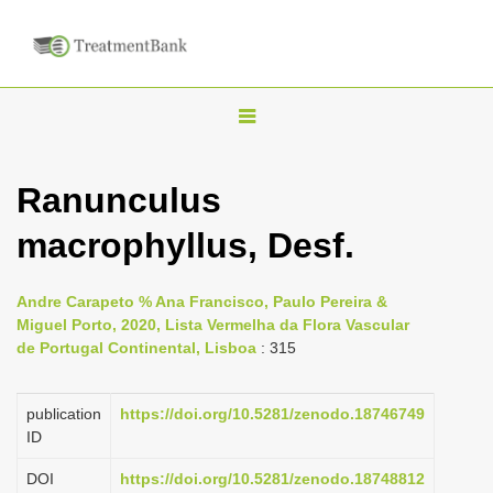
T
o
g
Ranunculus
g
macrophyllus, Desf.
l
e
n
Andre Carapeto % Ana Francisco, Paulo Pereira &
Miguel Porto, 2020, Lista Vermelha da Flora Vascular
a
de Portugal Continental, Lisboa
: 315
v
i
publication
https://doi.org/10.5281/zenodo.18746749
g
ID
a
DOI
https://doi.org/10.5281/zenodo.18748812
t