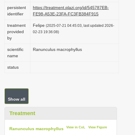
i
persistent
https://treatment.plazi.org/id/545787EB-
identifier
FE98-A53E-23FA-FC3FB384F915
o
n
treatment
Felipe
(2025-07-21 04:45:03, last updated 2026-
provided
02-23 19:36:08)
by
scientific
Ranunculus macrophyllus
name
status
Show all
Treatment
View in CoL
View Figure
Ranunculus macrophyllus