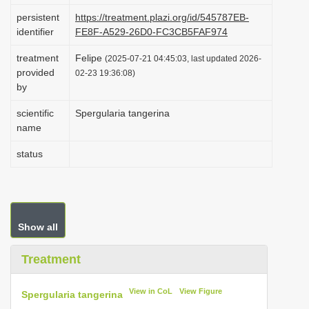
i
persistent
https://treatment.plazi.org/id/545787EB-
identifier
FE8F-A529-26D0-FC3CB5FAF974
o
n
treatment
Felipe
(2025-07-21 04:45:03, last updated 2026-
provided
02-23 19:36:08)
by
scientific
Spergularia tangerina
name
status
Show all
Treatment
View in CoL
View Figure
Spergularia tangerina