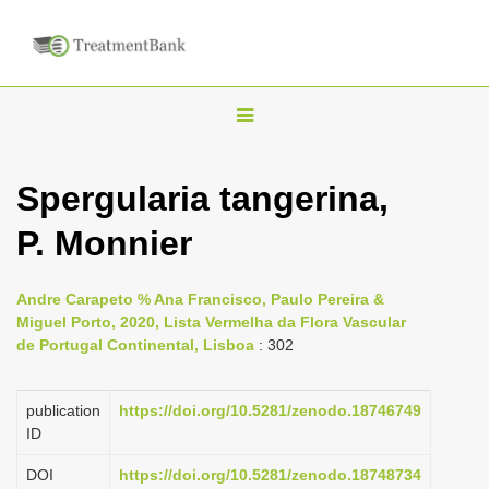
T
o
g
Spergularia tangerina,
g
P. Monnier
l
e
n
Andre Carapeto % Ana Francisco, Paulo Pereira &
Miguel Porto, 2020, Lista Vermelha da Flora Vascular
a
de Portugal Continental, Lisboa
: 302
v
i
publication
https://doi.org/10.5281/zenodo.18746749
g
ID
a
DOI
https://doi.org/10.5281/zenodo.18748734
t