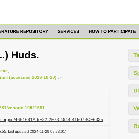
TERATURE REPOSITORY
SERVICES
HOW TO PARTICIPATE
L.) Huds.
T
ceae,
S
.html (accessed 2023-10-20)
: -
D
.5281/zenodo.10921681
Ve
lazi.org/id/46E1681A-5F32-2F73-4944-41507BCF6335
R
:55, last updated 2024-11-29 09:23:01)