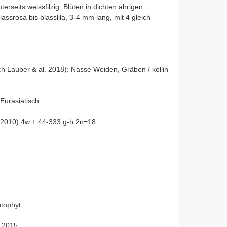
erseits weissfilzig. Blüten in dichten ährigen
srosa bis blasslila, 3-4 mm lang, mit 4 gleich
ch Lauber & al. 2018): Nasse Weiden, Gräben / kollin-
 Eurasiatisch
. 2010) 4w + 44-333.g-h.2n=18
tophyt
 2015