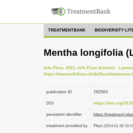
TREATMENTBANK
BIODIVERSITY LI
Mentha longifolia (
Info Flora, 2021, Info Flora Schweiz - Lamia
https://www.infoflora.ch/de/flora/lamiaceae
publication ID
292563
DOI
https://doi.org/10
persistent identifier
https://treatment.p
treatment provided by
Plazi
(2024-01-30 19:15