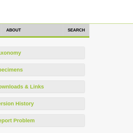
ABOUT
SEARCH
axonomy
pecimens
ownloads & Links
rsion History
eport Problem