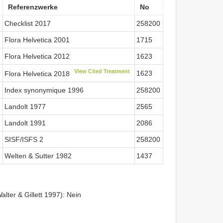
Referenzwerke
No
Checklist 2017
258200
Flora Helvetica 2001
1715
Flora Helvetica 2012
1623
View Cited Treatment
1623
Flora Helvetica 2018
Index synonymique 1996
258200
Landolt 1977
2565
Landolt 1991
2086
SISF/ISFS 2
258200
Welten & Sutter 1982
1437
lter & Gillett 1997): Nein