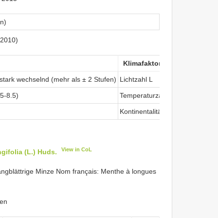
on)
(2010)
Klimafaktoren
 stark wechselnd (mehr als ± 2 Stufen)
Lichtzahl L
halbschat
.5-8.5)
Temperaturzahl T
montan (
Kontinentalitätszahl K
subozean
View in CoL
gifolia (L.) Huds.
gblättrige Minze Nom français: Menthe à longues
ken