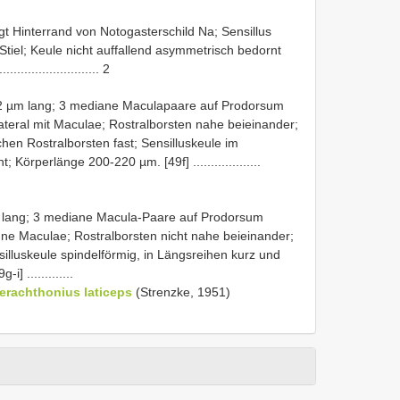
gt Hinterrand von Notogasterschild Na; Sensillus
 Stiel; Keule nicht auffallend asymmetrisch bedornt
............................. 2
22 µm lang; 3 mediane Maculapaare auf Prodorsum
lateral mit Maculae; Rostralborsten nahe beieinander;
chen Rostralborsten fast; Sensilluskeule im
; Körperlänge 200-220 µm. [49f] ...................
m lang; 3 mediane Macula-Paare auf Prodorsum
ne Maculae; Rostralborsten nicht nahe beieinander;
silluskeule spindelförmig, in Längsreihen kurz und
] .............
erachthonius laticeps
(Strenzke, 1951)