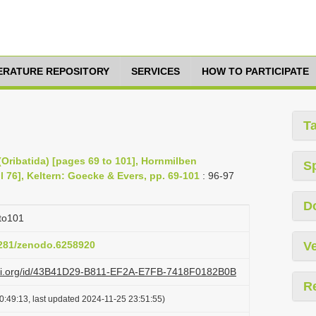
TERATURE REPOSITORY
SERVICES
HOW TO PARTICIPATE
T
Oribatida) [pages 69 to 101], Hornmilben
S
il 76], Keltern: Goecke & Evers, pp. 69-101
: 96-97
D
to101
.5281/zenodo.6258920
Ve
lazi.org/id/43B41D29-B811-EF2A-E7FB-7418F0182B0B
R
0:49:13, last updated 2024-11-25 23:51:55)