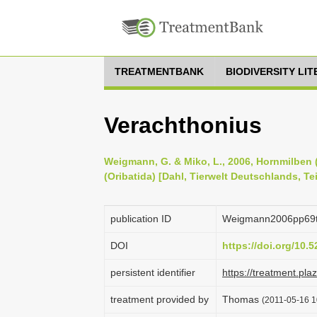
TREATMENTBANK
BIODIVERSITY LI
Verachthonius
Weigmann, G. & Miko, L., 2006, Hornmilben (
(Oribatida) [Dahl, Tierwelt Deutschlands, Te
publication ID
Weigmann2006pp69
DOI
https://doi.org/10
persistent identifier
https://treatment.p
treatment provided by
Thomas
(2011-05-16 1