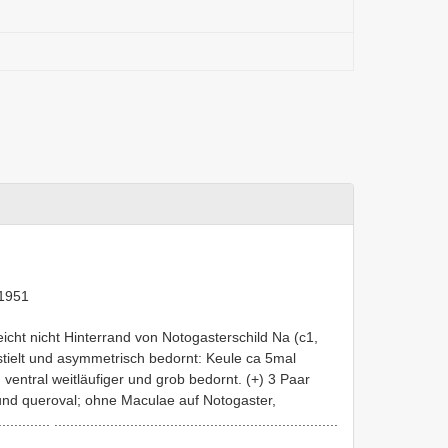
1951
reicht nicht Hinterrand von Notogasterschild Na (c1,
stielt und asymmetrisch bedornt: Keule ca 5mal
t, ventral weitläufiger und grob bedornt. (+) 3 Paar
nd queroval; ohne Maculae auf Notogaster,
. .......................................................................