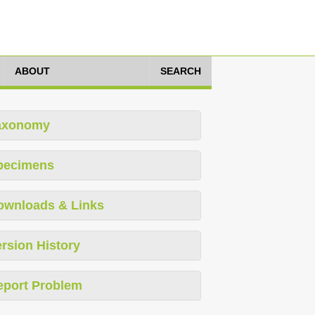
ABOUT
SEARCH
axonomy
pecimens
ownloads & Links
rsion History
eport Problem