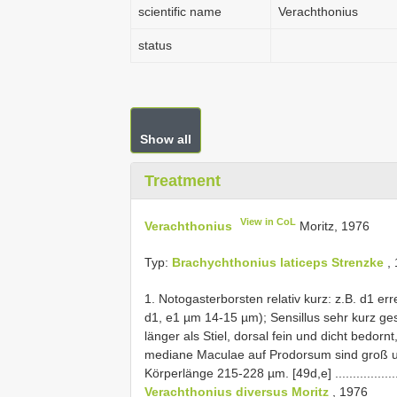
scientific name
Verachthonius
status
Show all
Treatment
View in CoL
Verachthonius
Moritz, 1976
Typ:
Brachychthonius laticeps Strenzke
, 
1. Notogasterborsten relativ kurz: z.B. d1 er
d1, e1 µm 14-15 µm); Sensillus sehr kurz ge
länger als Stiel, dorsal fein und dicht bedorn
mediane Maculae auf Prodorsum sind groß u
Körperlänge 215-228 µm. [49d,e] .............................
Verachthonius diversus Moritz
, 1976