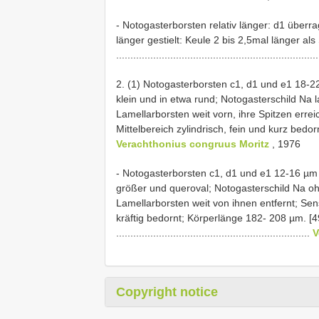
- Notogasterborsten relativ länger: d1 überra
länger gestielt: Keule 2 bis 2,5mal länger als
......................................................................
2. (1) Notogasterborsten c1, d1 und e1 18-
klein und in etwa rund; Notogasterschild Na 
Lamellarborsten weit vorn, ihre Spitzen errei
Mittelbereich zylindrisch, fein und kurz bedornt
Verachthonius congruus Moritz
, 1976
- Notogasterborsten c1, d1 und e1 12-16 µ
größer und queroval; Notogasterschild Na oh
Lamellarborsten weit von ihnen entfernt; Sen
kräftig bedornt; Körperlänge 182- 208 µm. [49g-i
....................................................................
V
Copyright notice