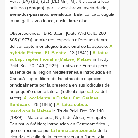
Port.: (BA) (BB) (BL) (DL) Mi (TM). N.v.: avena loca,
ballueca (Aragón); port.: aveia-brava, aveia-doida,
aveia-dos-pássaros, aveialouca, balanco; cat.: cugula
fàtua; gall.: avea louca; eusk.: larre oloa.
Observaciones.– B.R. Baum [Oats Wild Cult.: 280-
305 (1977)] admite tres especies diferentes dentro
del concepto morfológico tradicional de la especie:
A.
hybrida Peterm., Fl. Bienitz
: 13 (1841) [
A. fatua
subsp. septentrionalis (Malzev) Malzev
in Trudy
Prikl. Bot. 20: 140 (1929)] –nativa de Eurasia pero
ausente de la Región Mediterránea e introducida en
Canadá–, que difiere de las otras dos especies
principalmente por la presencia en sus lodículas de
un pequeño diente lateral (lodícula tipo
sativa
del
autor);
A. occidentalis Durieu, Cat. Graines
Bordeaux
: 25 (1865) [
A. fatua subsp.
meridionalis Malzev
in Trudy Prikl. Bot. 20: 140
(1929)] –Macaronesia, N y E de África, Portugal y
Península Arábiga; introducida en Centroamérica–,
que se reconoce por
la forma acorazonada
de la
cicatriz del callo de la tercera y cuarta flores, y la