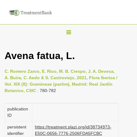
T
o
g
Avena fatua, L.
g
l
C. Romero Zarco, E. Rico, M. B. Crespo, J. A. Devesa,
e
A. Buira, C. Aedo & S. Castroviejo, 2021, Flora Iberica /
n
Vol. XIX (II): Gramineae (partim), Madrid: Real Jardín
Botanico, CSIC
: 780-782
a
v
i
publication
ID
g
a
persistent
https://treatment.plazi.org/id/38734973-
identifier
E50C-0656-7776-2506FDA5FCBC
t