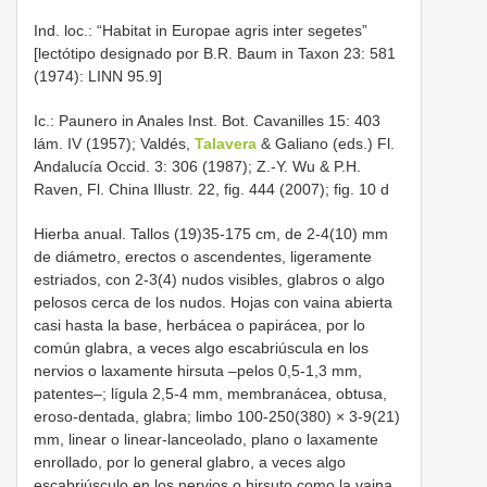
Ind. loc.: “Habitat in Europae agris inter segetes”
[lectótipo designado por B.R. Baum in Taxon 23: 581
(1974): LINN 95.9]
Ic.: Paunero in Anales Inst. Bot. Cavanilles 15: 403
lám. IV (1957); Valdés,
Talavera
& Galiano (eds.) Fl.
Andalucía Occid. 3: 306 (1987); Z.-Y. Wu & P.H.
Raven, Fl. China Illustr. 22, fig. 444 (2007); fig. 10 d
Hierba anual. Tallos (19)35-175 cm, de 2-4(10) mm
de diámetro, erectos o ascendentes, ligeramente
estriados, con 2-3(4) nudos visibles, glabros o algo
pelosos cerca de los nudos. Hojas con vaina abierta
casi hasta la base, herbácea o papirácea, por lo
común glabra, a veces algo escabriúscula en los
nervios o laxamente hirsuta –pelos 0,5-1,3 mm,
patentes–; lígula 2,5-4 mm, membranácea, obtusa,
eroso-dentada, glabra; limbo 100-250(380) × 3-9(21)
mm, linear o linear-lanceolado, plano o laxamente
enrollado, por lo general glabro, a veces algo
escabriúsculo en los nervios o hirsuto como la vaina.