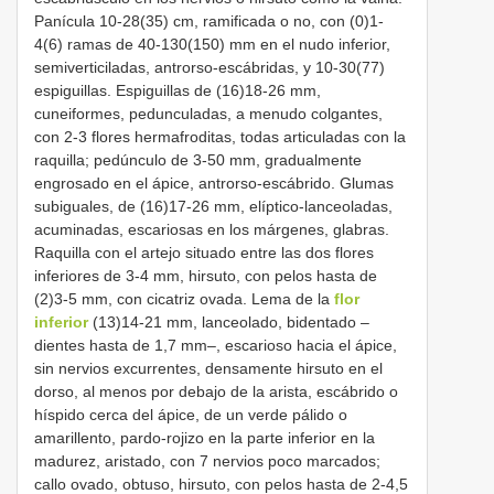
Panícula 10-28(35) cm, ramificada o no, con (0)1-
4(6) ramas de 40-130(150) mm en el nudo inferior,
semiverticiladas, antrorso-escábridas, y 10-30(77)
espiguillas. Espiguillas de (16)18-26 mm,
cuneiformes, pedunculadas, a menudo colgantes,
con 2-3 flores hermafroditas, todas articuladas con la
raquilla; pedúnculo de 3-50 mm, gradualmente
engrosado en el ápice, antrorso-escábrido. Glumas
subiguales, de (16)17-26 mm, elíptico-lanceoladas,
acuminadas, escariosas en los márgenes, glabras.
Raquilla con el artejo situado entre las dos flores
inferiores de 3-4 mm, hirsuto, con pelos hasta de
(2)3-5 mm, con cicatriz ovada. Lema de la
flor
inferior
(13)14-21 mm, lanceolado, bidentado –
dientes hasta de 1,7 mm–, escarioso hacia el ápice,
sin nervios excurrentes, densamente hirsuto en el
dorso, al menos por debajo de la arista, escábrido o
híspido cerca del ápice, de un verde pálido o
amarillento, pardo-rojizo en la parte inferior en la
madurez, aristado, con 7 nervios poco marcados;
callo ovado, obtuso, hirsuto, con pelos hasta de 2-4,5