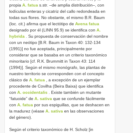
propia
A. fatua
s.str. –de amplia distribución–, con
lodículas enteras y cicatriz del callo redondeada en
todas sus flores. No obstante, el mismo B.R. Baum
(loc. cit.) afirma que el lectótipo de
Avena fatua
designado por él (LINN 95.9) se identifica con
A.
hybrida
. Su propuesta de conservación del nombre
con un neótipo [B.R. Baum in Taxon 40: 132-134
(1991)] no fue aceptada, principalmente por
considerar que se basaba en un criterio taxonómico
minoritario [cf. R.K. Brummitt in Taxon 43: 114
(1994)]. Según el mismo monógrafo, las plantas de
nuestro territorio se corresponden con el concepto
clásico de
A. fatua
, a excepción de un ejemplar
procedente de Covilha (Beira Baixa) que identifica
con
A. occidentalis
. Existe también un mutante
“fatuoide” de
A. sativa
que se confunde fácilmente
con
A. fatua
por sus espiguillas, que se deshacen en
la madurez (véase
A. sativa
en las observaciones
del género).
Según el criterio taxonómico de H. Scholz [in