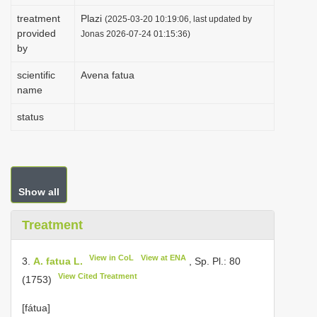
i
treatment
Plazi
(2025-03-20 10:19:06, last updated by
provided
o
Jonas 2026-07-24 01:15:36)
by
n
scientific
Avena fatua
name
status
Show all
Treatment
View in CoL
View at ENA
3.
A. fatua L.
, Sp. Pl.: 80
View Cited Treatment
(1753)
[fátua]