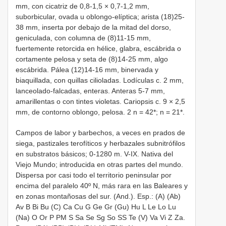
mm, con cicatriz de 0,8-1,5 × 0,7-1,2 mm,
suborbicular, ovada u oblongo-elíptica; arista (18)25-
38 mm, inserta por debajo de la mitad del dorso,
geniculada, con columna de (8)11-15 mm,
fuertemente retorcida en hélice, glabra, escábrida o
cortamente pelosa y seta de (8)14-25 mm, algo
escábrida. Pálea (12)14-16 mm, binervada y
biaquillada, con quillas cilioladas. Lodículas c. 2 mm,
lanceolado-falcadas, enteras. Anteras 5-7 mm,
amarillentas o con tintes violetas. Cariopsis c. 9 × 2,5
mm, de contorno oblongo, pelosa. 2 n = 42*; n = 21*.
Campos de labor y barbechos, a veces en prados de
siega, pastizales terofíticos y herbazales subnitrófilos
en substratos básicos; 0-1280 m. V-IX. Nativa del
Viejo Mundo; introducida en otras partes del mundo.
Dispersa por casi todo el territorio peninsular por
encima del paralelo 40º N, más rara en las Baleares y
en zonas montañosas del sur. (And.). Esp.: (A) (Ab)
Av B Bi Bu (C) Ca Cu G Ge Gr (Gu) Hu L Le Lo Lu
(Na) O Or P PM S Sa Se Sg So SS Te (V) Va Vi Z Za.