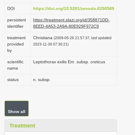
i
DOI
https://doi.org/10.5281/zenodo.6290589
o
persistent
https://treatment.plazi.org/id/358871DD-
n
identifier
8EED-4A53-2A9A-80E929F972C9
treatment
Christiana
(2009-05-26 21:57:37, last updated
provided
2023-11-30 07:30:21)
by
scientific
Leptothorax exilis Em. subsp. creticus
name
status
n. subsp.
Show all
Treatment