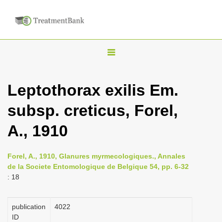
T
o
g
Leptothorax exilis Em.
g
subsp. creticus, Forel,
l
e
A., 1910
n
a
Forel, A., 1910, Glanures myrmecologiques., Annales
v
de la Societe Entomologique de Belgique 54, pp. 6-32
i
: 18
g
a
publication
4022
ID
t