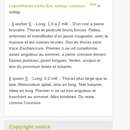
HNS
Leptothorax exilis Em. subsp. creticus
n.
subsp.
- [[ worker ]]. - Long. 1,3 a 2 mill. - D'un noir a peine
brunatre. Thorax et pedicule bruns fonces. Pattes,
antennes et mandibules d'un jaune rougeatre, avec la
massue et les cuisses brunes. Dos du thorax sans
trace d'echancrure. Premier n oe ud cuneiforme,
assez anguleux au sommet, a peine concave devant.
Epines pointues, plutot longues. Vertex, occiput et
dos du pronotum lisses et luisants.
[[ queen ]]. - Long. 3,2 mill. - Thorax plus large que la
tete. Mesonotum aplati, strie en long. Tete luisante,
ridee en long. Premier n oe ud tres anguleux et
tranchant au sommet. Ailes tombees. Du reste
comme l'ouvriere.
Copyright notice