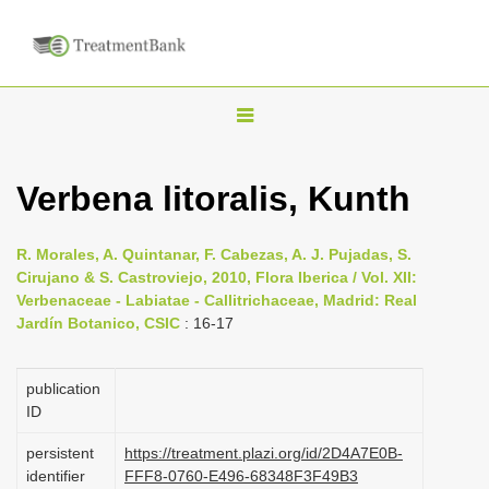
T
o
g
Verbena litoralis, Kunth
g
l
R. Morales, A. Quintanar, F. Cabezas, A. J. Pujadas, S.
e
Cirujano & S. Castroviejo, 2010, Flora Iberica / Vol. XII:
n
Verbenaceae - Labiatae - Callitrichaceae, Madrid: Real
Jardín Botanico, CSIC
: 16-17
a
v
i
publication
ID
g
a
persistent
https://treatment.plazi.org/id/2D4A7E0B-
identifier
FFF8-0760-E496-68348F3F49B3
t