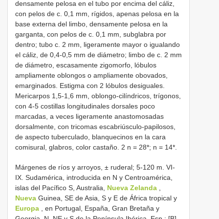
densamente pelosa en el tubo por encima del cáliz,
con pelos de c. 0,1 mm, rígidos, apenas pelosa en la
base externa del limbo, densamente pelosa en la
garganta, con pelos de c. 0,1 mm, subglabra por
dentro; tubo c. 2 mm, ligeramente mayor o igualando
el cáliz, de 0,4-0,5 mm de diámetro; limbo de c. 2 mm
de diámetro, escasamente zigomorfo, lóbulos
ampliamente oblongos o ampliamente obovados,
emarginados. Estigma con 2 lóbulos desiguales.
Mericarpos 1,5-1,6 mm, oblongo-cilíndricos, trígonos,
con 4-5 costillas longitudinales dorsales poco
marcadas, a veces ligeramente anastomosadas
dorsalmente, con tricomas escabriúsculo-papilosos,
de aspecto tuberculado, blanquecinos en la cara
comisural, glabros, color castaño. 2 n = 28*; n = 14*.
Márgenes de ríos y arroyos, ± ruderal; 5-120 m. VI-
IX. Sudamérica, introducida en N y Centroamérica,
islas del Pacífico S, Australia,
Nueva Zelanda
,
Nueva
Guinea, SE de Asia, S y E de África tropical y
Europa
, en Portugal, España, Gran Bretaña y
Georgia. N, NE y S de la Península Ibérica. Esp.: [B]