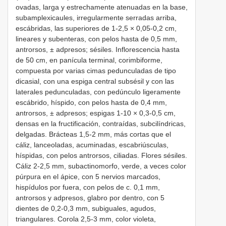
ovadas, larga y estrechamente atenuadas en la base,
subamplexicaules, irregularmente serradas arriba,
escábridas, las superiores de 1-2,5 × 0,05-0,2 cm,
lineares y subenteras, con pelos hasta de 0,5 mm,
antrorsos, ± adpresos; sésiles. Inflorescencia hasta
de 50 cm, en panícula terminal, corimbiforme,
compuesta por varias cimas pedunculadas de tipo
dicasial, con una espiga central subsésil y con las
laterales pedunculadas, con pedúnculo ligeramente
escábrido, híspido, con pelos hasta de 0,4 mm,
antrorsos, ± adpresos; espigas 1-10 × 0,3-0,5 cm,
densas en la fructificación, contraídas, subcilíndricas,
delgadas. Brácteas 1,5-2 mm, más cortas que el
cáliz, lanceoladas, acuminadas, escabriúsculas,
híspidas, con pelos antrorsos, ciliadas. Flores sésiles.
Cáliz 2-2,5 mm, subactinomorfo, verde, a veces color
púrpura en el ápice, con 5 nervios marcados,
hispídulos por fuera, con pelos de c. 0,1 mm,
antrorsos y adpresos, glabro por dentro, con 5
dientes de 0,2-0,3 mm, subiguales, agudos,
triangulares. Corola 2,5-3 mm, color violeta,