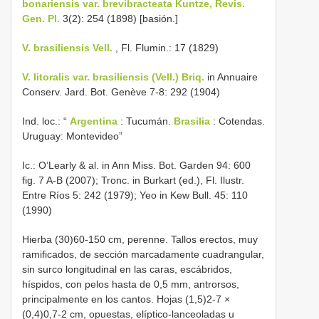
bonariensis var. brevibracteata Kuntze, Revis.
Gen. Pl.
3(2): 254 (1898) [basión.]
V. brasiliensis Vell.
, Fl. Flumin.: 17 (1829)
V. litoralis var. brasiliensis (Vell.) Briq.
in Annuaire
Conserv. Jard. Bot. Genève 7-8: 292 (1904)
Ind. loc.: “
Argentina
: Tucumán.
Brasilia
: Cotendas.
Uruguay: Montevideo”
Ic.: O’Learly & al. in Ann Miss. Bot. Garden 94: 600
fig. 7 A-B (2007); Tronc. in Burkart (ed.), Fl. Ilustr.
Entre Ríos 5: 242 (1979); Yeo in Kew Bull. 45: 110
(1990)
Hierba (30)60-150 cm, perenne. Tallos erectos, muy
ramificados, de sección marcadamente cuadrangular,
sin surco longitudinal en las caras, escábridos,
híspidos, con pelos hasta de 0,5 mm, antrorsos,
principalmente en los cantos. Hojas (1,5)2-7 ×
(0,4)0,7-2 cm, opuestas, elíptico-lanceoladas u