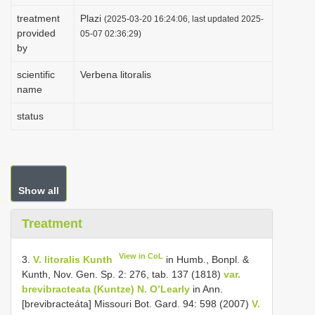
i
treatment
Plazi
(2025-03-20 16:24:06, last updated 2025-
provided
o
05-07 02:36:29)
by
n
scientific
Verbena litoralis
name
status
Show all
Treatment
View in CoL
3.
V. litoralis Kunth
in Humb., Bonpl. &
Kunth, Nov. Gen. Sp. 2: 276, tab. 137 (1818)
var.
brevibracteata (Kuntze) N. O’Learly
in Ann.
[brevibracteáta] Missouri Bot. Gard. 94: 598 (2007)
V.