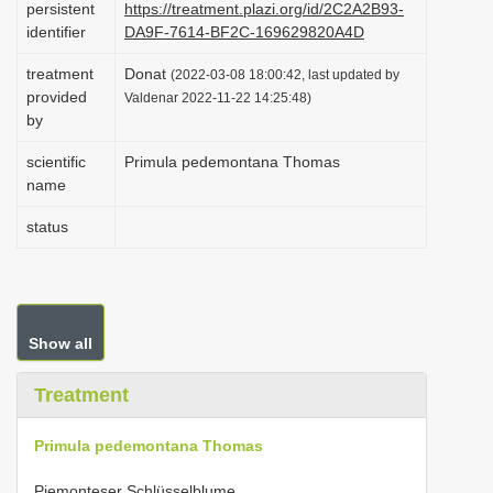
persistent
https://treatment.plazi.org/id/2C2A2B93-
i
identifier
DA9F-7614-BF2C-169629820A4D
o
treatment
Donat
(2022-03-08 18:00:42, last updated by
n
provided
Valdenar 2022-11-22 14:25:48)
by
scientific
Primula pedemontana Thomas
name
status
Show all
Treatment
Primula pedemontana Thomas
Piemonteser Schlüsselblume