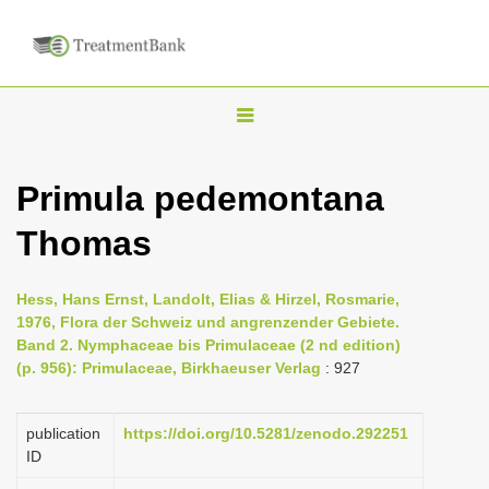
T
o
g
Primula pedemontana
g
Thomas
l
e
n
Hess, Hans Ernst, Landolt, Elias & Hirzel, Rosmarie,
1976, Flora der Schweiz und angrenzender Gebiete.
a
Band 2. Nymphaceae bis Primulaceae (2 nd edition)
v
(p. 956): Primulaceae, Birkhaeuser Verlag
: 927
i
g
publication
https://doi.org/10.5281/zenodo.292251
a
ID
t