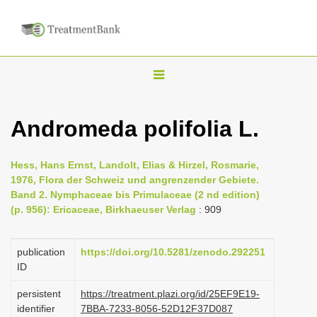
T
o
g
Andromeda polifolia L.
g
l
Hess, Hans Ernst, Landolt, Elias & Hirzel, Rosmarie,
e
1976, Flora der Schweiz und angrenzender Gebiete.
n
Band 2. Nymphaceae bis Primulaceae (2 nd edition)
(p. 956): Ericaceae, Birkhaeuser Verlag
: 909
a
v
i
publication
https://doi.org/10.5281/zenodo.292251
ID
g
a
persistent
https://treatment.plazi.org/id/25EF9E19-
identifier
7BBA-7233-8056-52D12F37D087
t