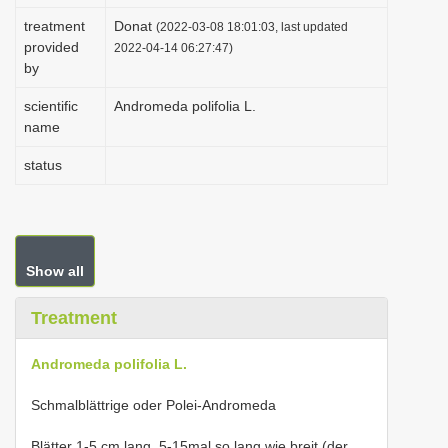
i
treatment
Donat
(2022-03-08 18:01:03, last updated
provided
o
2022-04-14 06:27:47)
by
n
scientific
Andromeda polifolia L.
name
status
Show all
Treatment
Andromeda polifolia L.
Schmalblättrige oder Polei-Andromeda
Blätter 1-5 cm lang, 5-15mal so lang wie breit (der