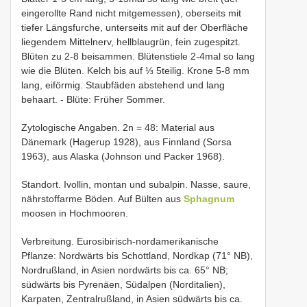
eingerollte Rand nicht mitgemessen), oberseits mit
tiefer Längsfurche, unterseits mit auf der Oberfläche
liegendem Mittelnerv, hellblaugrün, fein zugespitzt.
Blüten zu 2-8 beisammen. Blütenstiele 2-4mal so lang
wie die Blüten. Kelch bis auf ⅓ 5teilig. Krone 5-8 mm
lang, eiförmig. Staubfäden abstehend und lang
behaart. - Blüte: Früher Sommer.
Zytologische Angaben. 2n = 48: Material aus
Dänemark (Hagerup 1928), aus Finnland (Sorsa
1963), aus Alaska (Johnson und Packer 1968).
Standort. Ivollin, montan und subalpin. Nasse, saure,
nährstoffarme Böden. Auf Bülten aus
Sphagnum
moosen in Hochmooren.
Verbreitung. Eurosibirisch-nordamerikanische
Pflanze: Nordwärts bis Schottland, Nordkap (71° NB),
Nordrußland, in Asien nordwärts bis ca. 65° NB;
südwärts bis Pyrenäen, Südalpen (Norditalien),
Karpaten, Zentralrußland, in Asien südwärts bis ca.