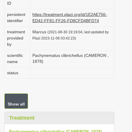
ID
i
o
persistent
https://treatment.plazi.org/id/1E2AE756-
identifier
ED42-FF81-FF26-FD8CFD4BFD74
n
treatment
Marcus
(2021-08-30 19:19:04, last updated by
provided
Plazi 2023-11-06 03:42:23)
by
scientific
Pachynematus clibrichellus (CAMERON ,
1878)
name
status
Show all
Treatment
Pachynematus clibrichellus (CAMERON, 1878)