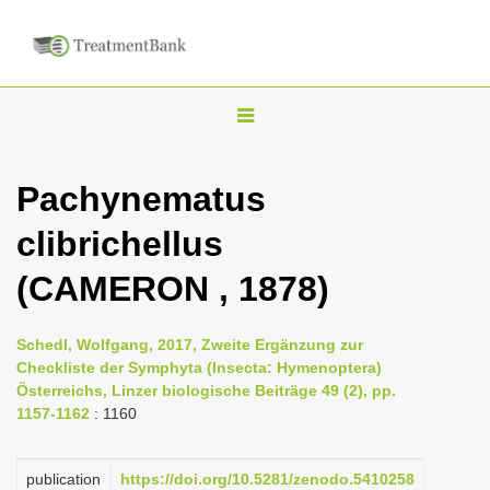
T
o
g
Pachynematus
g
clibrichellus
l
e
(CAMERON , 1878)
n
a
Schedl, Wolfgang, 2017, Zweite Ergänzung zur
v
Checkliste der Symphyta (Insecta: Hymenoptera)
i
Österreichs, Linzer biologische Beiträge 49 (2), pp.
1157-1162
: 1160
g
a
publication
https://doi.org/10.5281/zenodo.5410258
t