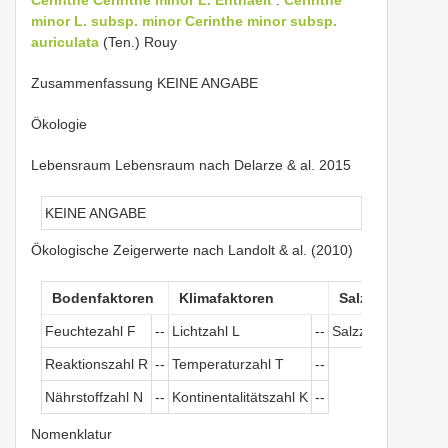
minor L. subsp. minor
Cerinthe minor subsp.
auriculata
(Ten.) Rouy
Zusammenfassung KEINE ANGABE
Ökologie
Lebensraum Lebensraum nach Delarze & al. 2015
KEINE ANGABE
Ökologische Zeigerwerte nach Landolt & al. (2010)
Bodenfaktoren
Klimafaktoren
Salztoleranz
Feuchtezahl F
--
Lichtzahl L
--
Salzzeichen
--
Reaktionszahl R
--
Temperaturzahl T
--
Nährstoffzahl N
--
Kontinentalitätszahl K
--
Nomenklatur