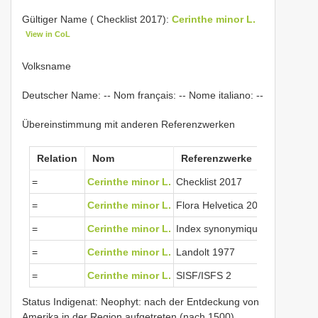
Gültiger Name ( Checklist 2017):
Cerinthe minor L.
View in CoL
Volksname
Deutscher Name: -- Nom français: -- Nome italiano: --
Übereinstimmung mit anderen Referenzwerken
Relation
Nom
Referenzwerke
No
=
Cerinthe minor L.
Checklist 2017
1059
=
Cerinthe minor L.
Flora Helvetica 2001
1595
=
Cerinthe minor L.
Index synonymique 1996
1059
=
Cerinthe minor L.
Landolt 1977
2424
=
Cerinthe minor L.
SISF/ISFS 2
1059
Status Indigenat: Neophyt: nach der Entdeckung von
Amerika in der Region aufgetreten (nach 1500)