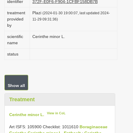
identifier
372F-E0F6-F904-1CFBF158DB7B
i
treatment
Plazi
(2024-01-30 19:00:07, last updated 2024-
o
provided
11-29 09:31:36)
n
by
scientific
Cerinthe minor L.
name
status
Show all
Treatment
View in CoL
Cerinthe minor L.
Art ISFS: 105900 Checklist: 1011610
Boraginaceae
Cerinthe
Cerinthe minor L. Enthaelt
:
Cerinthe