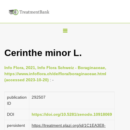
T
o
g
Cerinthe minor L.
g
l
Info Flora, 2021, Info Flora Schweiz - Boraginaceae,
e
https://www.infoflora.ch/de/flora/boraginaceae.html
n
(accessed 2023-10-20)
: -
a
v
publication
292507
i
ID
g
DOI
https://doi.org/10.5281/zenodo.10918069
a
persistent
https://treatment.plazi.org/id/1C1EA3E8-
t