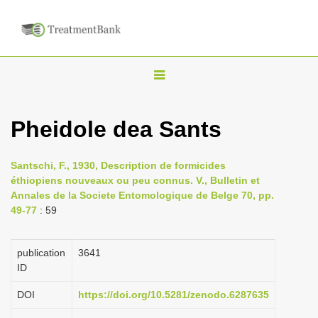
T
o
g
Pheidole dea Sants
g
l
Santschi, F., 1930, Description de formicides
e
éthiopiens nouveaux ou peu connus. V., Bulletin et
n
Annales de la Societe Entomologique de Belge 70, pp.
49-77
: 59
a
v
i
publication
3641
ID
g
a
DOI
https://doi.org/10.5281/zenodo.6287635
t