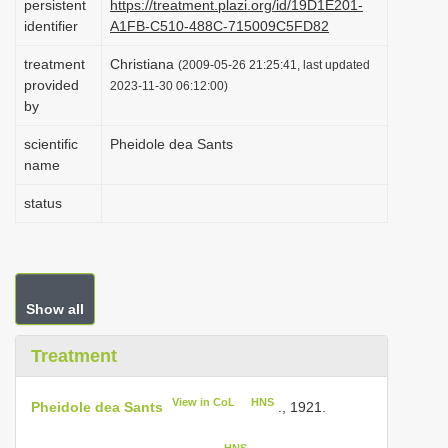
persistent
https://treatment.plazi.org/id/19D1E201-
i
identifier
A1FB-C510-488C-715009C5FD82
o
treatment
Christiana
(2009-05-26 21:25:41, last updated
n
provided
2023-11-30 06:12:00)
by
scientific
Pheidole dea Sants
name
status
Show all
Treatment
View in CoL
HNS
Pheidole dea Sants
., 1921.
HNS