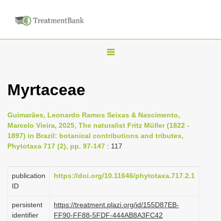
T
o
g
Myrtaceae
g
l
Guimarães, Leonardo Ramos Seixas & Nascimento,
e
Marcelo Vieira, 2025, The naturalist Fritz Müller (1822 -
n
1897) in Brazil: botanical contributions and tributes,
Phytotaxa 717 (2), pp. 97-147
: 117
a
v
i
publication
https://doi.org/10.11646/phytotaxa.717.2.1
ID
g
a
persistent
https://treatment.plazi.org/id/155D87EB-
identifier
FF90-FF88-5FDF-444AB8A3FC42
t