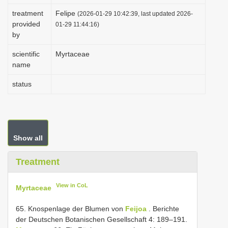
i
treatment
Felipe
(2026-01-29 10:42:39, last updated 2026-
provided
o
01-29 11:44:16)
by
n
scientific
Myrtaceae
name
status
Show all
Treatment
View in CoL
Myrtaceae
65. Knospenlage der Blumen von
Feijoa
. Berichte
der Deutschen Botanischen Gesellschaft 4: 189–191.