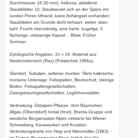
Durchmesser 18-30 mm), hellrosa, abfallend.
Staubblätter 10; Staubbeutel sich an der Spitze mit
runden Poren öffnend, keine Anhängsel vorhanden;
Staubfäden am Grunde dicht behaart, weiter oben
kahl. Frucht oberständig, eine harte, kugelige, 5
fächerige, vielsamige Kapsel. - Blüte: Früher
Sommer.
Zytologische Angaben. 2n = 24: Material aus
Niederösterreich (Rax) (Polatschek 1966a).
Standort. Subalpin, seltener montan. Stets kalkreiche,
trockene Unterlage: Felsspalten, Blockschutt, steinige
Böden. Felsspaltengesellschaften,
Zwergstrauchgesellschaften, Legföhrenwälder.
Verbreitung. Ostalpen-Pflanze: Vom Bayrischen
Allgäu (Oberstdorf) Inntal (Imst), Brenta-Gruppe und
westliche Bergamasker Alpen ostwärts bis Wiener
Schneeberg, Karawanken und Kroatien.
Verbreitungskarte von Hegi und Merxmüller (1963). -
Im Gebiet: Bergamasker Alpen östlich des Val