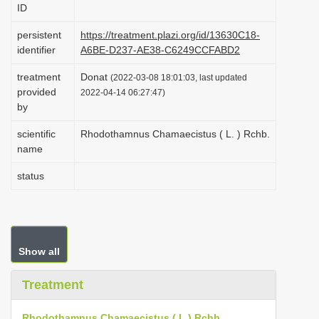
ID
i
o
persistent
https://treatment.plazi.org/id/13630C18-
identifier
A6BE-D237-AE38-C6249CCFABD2
n
treatment
Donat
(2022-03-08 18:01:03, last updated
provided
2022-04-14 06:27:47)
by
scientific
Rhodothamnus Chamaecistus ( L. ) Rchb.
name
status
Show all
Treatment
Rhodothamnus Chamaecistus ( L.) Rchb.