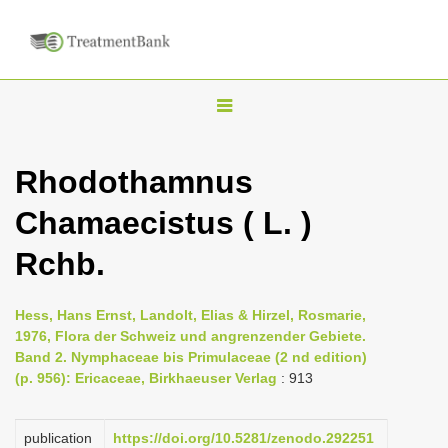
T
o
g
Rhodothamnus
g
Chamaecistus ( L. )
l
e
Rchb.
n
a
Hess, Hans Ernst, Landolt, Elias & Hirzel, Rosmarie,
v
1976, Flora der Schweiz und angrenzender Gebiete.
i
Band 2. Nymphaceae bis Primulaceae (2 nd edition)
(p. 956): Ericaceae, Birkhaeuser Verlag
: 913
g
a
publication
https://doi.org/10.5281/zenodo.292251
t