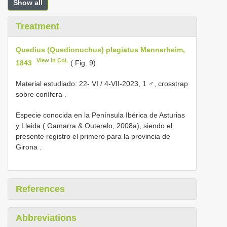
Show all
Treatment
Quedius (Quedionuchus) plagiatus Mannerheim,
View in CoL
1843
( Fig. 9)
Material estudiado: 22-
VI / 4-VII-2023, 1 ♂, crosstrap
sobre conífera
.
Especie conocida en la Península Ibérica de
Asturias
y Lleida ( Gamarra & Outerelo, 2008a), siendo el
presente registro el primero para la provincia de
Girona
.
References
Abbreviations