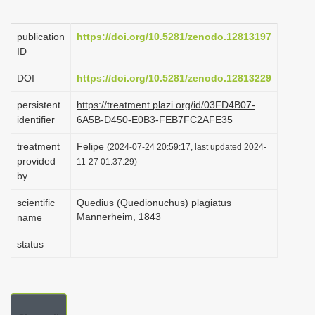
i
o
publication
https://doi.org/10.5281/zenodo.12813197
ID
n
DOI
https://doi.org/10.5281/zenodo.12813229
persistent
https://treatment.plazi.org/id/03FD4B07-
identifier
6A5B-D450-E0B3-FEB7FC2AFE35
treatment
Felipe
(2024-07-24 20:59:17, last updated 2024-
provided
11-27 01:37:29)
by
scientific
Quedius (Quedionuchus) plagiatus
Mannerheim, 1843
name
status