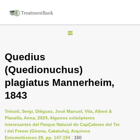
T
o
g
Quedius
g
(Quedionuchus)
l
e
plagiatus Mannerheim,
n
1843
a
v
i
Trócoli, Sergi, Diéguez, José Manuel, Vila, Albert &
Planella, Anna, 2024, Algunos coleópteros
g
interesantes del Parque Natural de CapÇaleres del Ter
a
i del Freser (Girona, Cataluña), Arquivos
t
Entomolóxicos 28, pp. 147-154
: 150