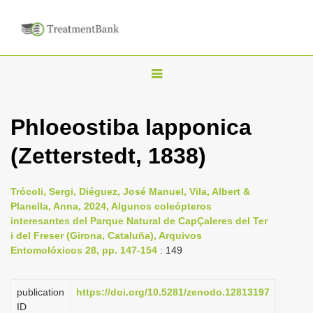
T
o
g
Phloeostiba lapponica
g
(Zetterstedt, 1838)
l
e
n
Trócoli, Sergi, Diéguez, José Manuel, Vila, Albert &
Planella, Anna, 2024, Algunos coleópteros
a
interesantes del Parque Natural de CapÇaleres del Ter
v
i del Freser (Girona, Cataluña), Arquivos
i
Entomolóxicos 28, pp. 147-154
: 149
g
a
publication
https://doi.org/10.5281/zenodo.12813197
ID
t