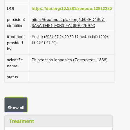
i
DOI
https://doi.org/10.5281/zenodo.12813225
o
persistent
https://treatment.plazi.org/id/03FD4B07-
n
identifier
6A5A-D451-E0B3-FA46FB22F97C
treatment
Felipe
(2024-07-24 20:59:17, last updated 2024-
provided
11-27 01:37:29)
by
scientific
Phloeostiba lapponica (Zetterstedt, 1838)
name
status
Show all
Treatment