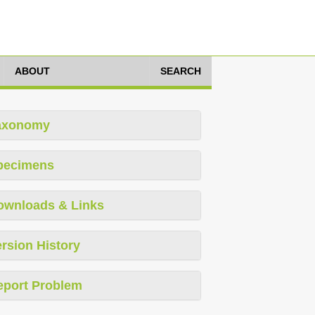
ABOUT
SEARCH
axonomy
pecimens
ownloads & Links
rsion History
eport Problem