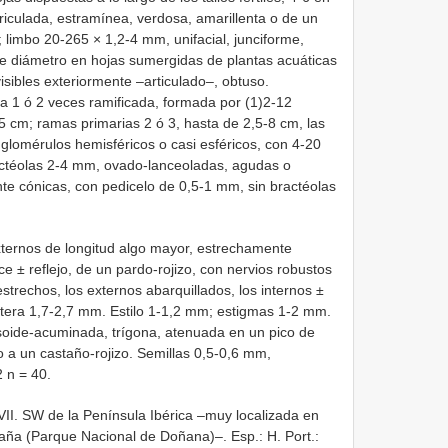
auriculada, estramínea, verdosa, amarillenta o de un
limbo 20-265 × 1,2-4 mm, unifacial, junciforme,
m de diámetro en hojas sumergidas de plantas acuáticas
visibles exteriormente –articulado–, obtuso.
ela 1 ó 2 veces ramificada, formada por (1)2-12
5 cm; ramas primarias 2 ó 3, hasta de 2,5-8 cm, las
 glomérulos hemisféricos o casi esféricos, con 4-20
ractéolas 2-4 mm, ovado-lanceoladas, agudas o
e cónicas, con pedicelo de 0,5-1 mm, sin bractéolas
externos de longitud algo mayor, estrechamente
e ± reflejo, de un pardo-rojizo, con nervios robustos
echos, los externos abarquillados, los internos ±
tera 1,7-2,7 mm. Estilo 1-1,2 mm; estigmas 1-2 mm.
oide-acuminada, trígona, atenuada en un pico de
o a un castaño-rojizo. Semillas 0,5-0,6 mm,
2 n = 40.
VII. SW de la Península Ibérica –muy localizada en
aña (Parque Nacional de Doñana)–. Esp.: H. Port.: