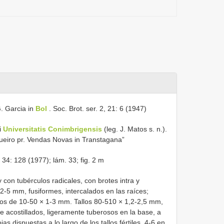
G. Garcia in
Bol
. Soc. Brot. ser. 2, 21: 6 (1947)
i
Universitatis Conimbrigensis
(leg. J. Matos s. n.).
agueiro pr. Vendas Novas in Transtagana”
s 34: 128 (1977); lám. 33; fig. 2 m
con tubérculos radicales, con brotes intra y
2-5 mm, fusiformes, intercalados en las raíces;
udos de 10-50 × 1-3 mm. Tallos 80-510 × 1,2-2,5 mm,
e acostillados, ligeramente tuberosos en la base, a
as dispuestas a lo largo de los tallos fértiles, 4-6 en