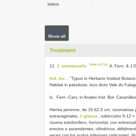
status
Show all
Treatment
View in CoL
12.
J. emmanuelis
A. Fern. & J.
Ind. loc
.: “Typus in Herbario Instituti Botanic
Habitat in paludosis, loco dicto Vale do Fal
Ic.: Fern.-Carv. in Anales Inst. Bot. Cavanille
Hierba perenne, de 15-62,5 cm, rizomatosa y 
extravaginales,
± glauca
; tubérculos 9-12 × 
rizoma estolonífero, horizontal, con entren
erectos o ascendentes, cilíndricos, débilment
veces con los nudos inferiores radicantes. Hoj