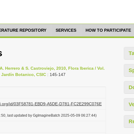
TERATURE REPOSITORY
SERVICES
HOW TO PARTICIPATE
s
T
. Herrero & S. Castroviejo, 2010, Flora Iberica / Vol.
S
 Jardín Botanico, CSIC
: 145-147
D
lazi.org/id/03F58781-EBD9-A5DE-D781-FC2E299C076E
Ve
:50, last updated by GgImagineBatch 2025-05-09 06:27:44)
R