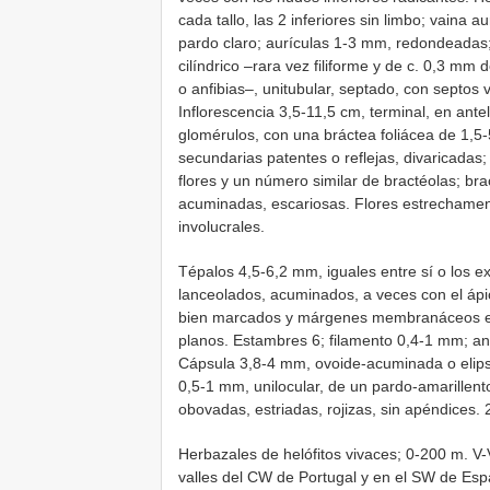
cada tallo, las 2 inferiores sin limbo; vaina 
pardo claro; aurículas 1-3 mm, redondeadas; 
cilíndrico –rara vez filiforme y de c. 0,3 m
o anfibias–, unitubular, septado, con septos 
Inflorescencia 3,5-11,5 cm, terminal, en ant
glomérulos, con una bráctea foliácea de 1,5-
secundarias patentes o reflejas, divaricadas;
flores y un número similar de bractéolas; b
acuminadas, escariosas. Flores estrechament
involucrales.
Tépalos 4,5-6,2 mm, iguales entre sí o los 
lanceolados, acuminados, a veces con el ápic
bien marcados y márgenes membranáceos estr
planos. Estambres 6; filamento 0,4-1 mm; an
Cápsula 3,8-4 mm, ovoide-acuminada o elips
0,5-1 mm, unilocular, de un pardo-amarillent
obovadas, estriadas, rojizas, sin apéndices. 
Herbazales de helófitos vivaces; 0-200 m. V-
valles del CW de Portugal y en el SW de Esp