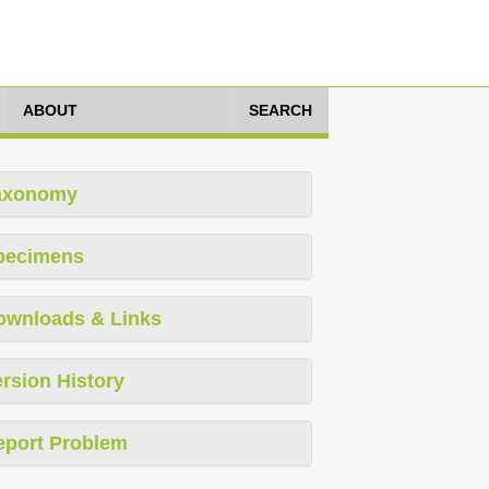
ABOUT
SEARCH
axonomy
pecimens
ownloads & Links
rsion History
eport Problem