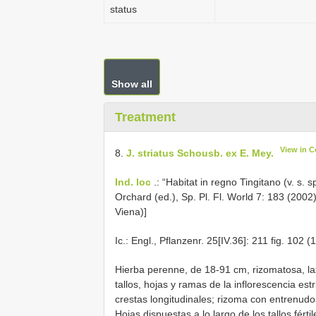
status
Show all
Treatment
View in 
8.
J. striatus Schousb. ex E. Mey.
Ind. loc
.: “Habitat in regno Tingitano (v. s. s
Orchard (ed.), Sp. Pl. Fl. World 7: 183 (2002
Viena)]
Ic.: Engl., Pflanzenr. 25[IV.36]: 211 fig. 102 (1
Hierba perenne, de 18-91 cm, rizomatosa, la
tallos, hojas y ramas de la inflorescencia e
crestas longitudinales; rizoma con entrenud
Hojas dispuestas a lo largo de los tallos férti