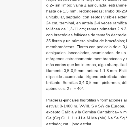
ó 2– sin limbo; vaina ± auriculada, estramíne
hasta de 1,5 mm, redondeadas; limbo 80-250 ×
unitubular, septado, con septos visibles exte
24 cm, terminal, en antela 2-4 veces ramifi
foliácea de 1,3-11 cm; ramas primarias 2 ó 3
con bractéolas foliáceas de tamaño decrecie
35 flores y un número similar de bractéolas
membranáceas. Flores con pedicelo de c. 0,8
desiguales, lanceolados, acuminados, de un p
márgenes estrechamente membranáceos y ápi
más cortos que los internos, algo abarquilla
filamento 0,5-0,9 mm; antera 1-1,8 mm. Est
elipsoide-acuminada, trígono-estrellada, at
brillante. Semillas 0,4-0,5 mm, piriformes, d
apéndices. 2 n = 40*.
Praderas-juncales higrófilas y formaciones a
estival; 0-1400 m. V-VIII. S y SW de Europa,
excepto Galicia y la Cornisa Cantábrica– y 
Ge (Gr) Gu H Hu J Le M Ma (Mu) Na Se Sg So T
estriado; cat.: jonc estriat.