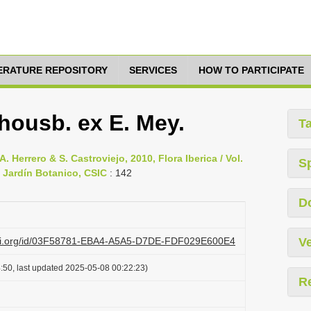
TERATURE REPOSITORY
SERVICES
HOW TO PARTICIPATE
housb. ex E. Mey.
T
. Herrero & S. Castroviejo, 2010, Flora Iberica / Vol.
S
 Jardín Botanico, CSIC
: 142
D
lazi.org/id/03F58781-EBA4-A5A5-D7DE-FDF029E600E4
Ve
:50, last updated 2025-05-08 00:22:23)
R