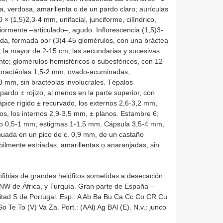
a, verdosa, amarillenta o de un pardo claro; aurículas
 (1,5)2,3-4 mm, unifacial, junciforme, cilíndrico,
riormente –articulado–, agudo. Inflorescencia (1,5)3-
cada, formada por (3)4-45 glomérulos, con una bráctea
, la mayor de 2-15 cm, las secundarias y sucesivas
nte; glomérulos hemisféricos o subesféricos, con 12-
; bractéolas 1,5-2 mm, ovado-acuminadas,
 mm, sin bractéolas involucrales. Tépalos
ardo ± rojizo, al menos en la parte superior, con
ce rígido ± recurvado, los externos 2,6-3,2 mm,
dos, los internos 2,9-3,5 mm, ± planos. Estambre 6;
ilo 0,5-1 mm; estigmas 1-1,5 mm. Cápsula 3,5-4 mm,
enuada en un pico de c. 0,9 mm, de un castaño
ébilmente estriadas, amarillentas o anaranjadas, sin
nfibias de grandes helófitos sometidas a desecación
 NW de África, y Turquía. Gran parte de España –
mitad S de Portugal. Esp.: A Ab Ba Bu Ca Cc Co CR Cu
e To (V) Va Za. Port.: (AAl) Ag BAl (E). N.v.: junco