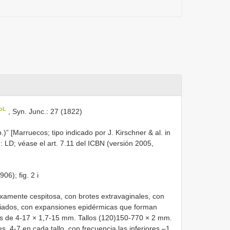
CoL
, Syn. Junc.: 27 (1822)
p.)” [Marruecos; tipo indicado por J. Kirschner & al. in
): LD; véase el art. 7.11 del ICBN (versión 2005,
906); fig. 2 i
xamente cespitosa, con brotes extravaginales, con
striados, con expansiones epidérmicas que forman
os de 4-17 × 1,7-15 mm. Tallos (120)150-770 × 2 mm.
les, 4-7 en cada tallo, con frecuencia las inferiores –1