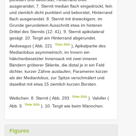
ausgerandet; 7. Sternit median flach eingedrückt, fein
und ziemlich dicht punktiert und beborstet, Hinterrand
flach ausgerandet. 8. Sternit mit dreieckigem, im
Grunde gerundetem Ausschnitt etwa im hinteren
Drittel des Sternits (12: 41). 9. Sternit apikolateral
gesägt. 10. Tergit am Hinterrand abgerundet.
View Abb
Aedoeagus ( Abb. 221
), Apikalpartie des
Medianlobus asymmetrisch; im Innern ein
häkchenbesetzter Innensack mit zwei inneren
Bändern gröberer Sklerite, die distal je in ein Feld
dichter, kurzer Zähne auslaufen; Parameren kürzer
als der Medianlobus, zur Spitze verschmälert und
daselbst mit etwa 15 ziemlich kurzen Borsten.
View Abb
Weibchen: 8. Sternit ( Abb. 293
). Valvifer (
View Abb
Abb. 5
). 10. Tergit wie beim Männchen.
Figures