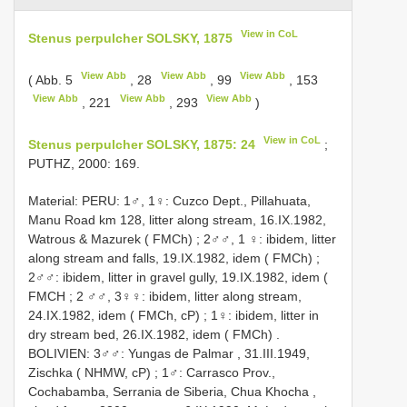
View in CoL
Stenus perpulcher SOLSKY, 1875
View Abb
View Abb
View Abb
( Abb. 5
, 28
, 99
, 153
View Abb
View Abb
View Abb
, 221
, 293
)
View in CoL
Stenus perpulcher SOLSKY, 1875: 24
;
PUTHZ, 2000: 169.
Material: PERU: 1♂, 1♀: Cuzco Dept., Pillahuata,
Manu Road km 128, litter along stream, 16.IX.1982,
Watrous & Mazurek ( FMCh)
;
2♂♂, 1 ♀: ibidem, litter
along stream and falls, 19.IX.1982, idem ( FMCh)
;
2♂♂: ibidem, litter in gravel gully, 19.IX.1982, idem (
FMCH
;
2 ♂♂, 3♀♀: ibidem, litter along stream,
24.IX.1982, idem ( FMCh, cP)
;
1♀: ibidem, litter in
dry stream bed, 26.IX.1982, idem ( FMCh)
.
BOLIVIEN: 3♂♂: Yungas de Palmar , 31.III.1949,
Zischka ( NHMW, cP)
;
1♂: Carrasco Prov.,
Cochabamba, Serrania de Siberia, Chua Khocha ,