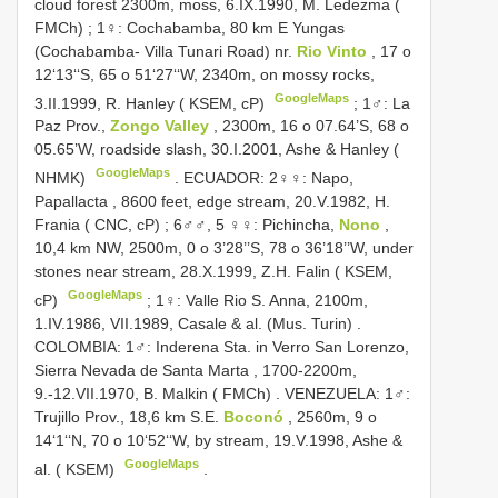
cloud forest 2300m, moss, 6.IX.1990, M. Ledezma (
FMCh)
;
1♀: Cochabamba, 80 km E Yungas
(Cochabamba- Villa Tunari Road) nr.
Rio Vinto
, 17 o
12‘13‘‘S, 65 o 51‘27‘‘W, 2340m, on mossy rocks,
GoogleMaps
3.II.1999, R. Hanley ( KSEM, cP)
;
1♂: La
Paz Prov.,
Zongo Valley
, 2300m, 16 o 07.64’S, 68 o
05.65’W, roadside slash, 30.I.2001, Ashe & Hanley (
GoogleMaps
NHMK)
.
ECUADOR: 2♀♀: Napo,
Papallacta , 8600 feet, edge stream, 20.V.1982, H.
Frania ( CNC, cP)
;
6♂♂, 5 ♀♀: Pichincha,
Nono
,
10,4 km NW, 2500m, 0 o 3’28’’S, 78 o 36’18’’W, under
stones near stream, 28.X.1999, Z.H. Falin ( KSEM,
GoogleMaps
cP)
;
1♀: Valle Rio S. Anna, 2100m,
1.IV.1986, VII.1989, Casale & al. (Mus. Turin)
.
COLOMBIA: 1♂: Inderena Sta. in Verro San Lorenzo,
Sierra Nevada de Santa Marta , 1700-2200m,
9.-12.VII.1970, B. Malkin ( FMCh)
.
VENEZUELA: 1♂:
Trujillo Prov., 18,6 km S.E.
Boconó
, 2560m, 9 o
14‘1‘‘N, 70 o 10‘52‘‘W, by stream, 19.V.1998, Ashe &
GoogleMaps
al. ( KSEM)
.