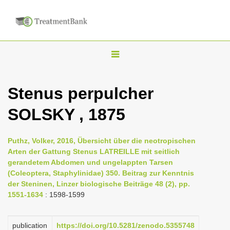
T
o
g
Stenus perpulcher
g
SOLSKY , 1875
l
e
n
Puthz, Volker, 2016, Übersicht über die neotropischen
Arten der Gattung Stenus LATREILLE mit seitlich
a
gerandetem Abdomen und ungelappten Tarsen
v
(Coleoptera, Staphylinidae) 350. Beitrag zur Kenntnis
i
der Steninen, Linzer biologische Beiträge 48 (2), pp.
1551-1634
: 1598-1599
g
a
publication
https://doi.org/10.5281/zenodo.5355748
t