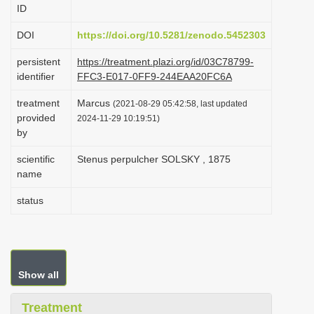
ID
i
o
DOI
https://doi.org/10.5281/zenodo.5452303
n
persistent
https://treatment.plazi.org/id/03C78799-
identifier
FFC3-E017-0FF9-244EAA20FC6A
treatment
Marcus
(2021-08-29 05:42:58, last updated
provided
2024-11-29 10:19:51)
by
scientific
Stenus perpulcher SOLSKY , 1875
name
status
Show all
Treatment