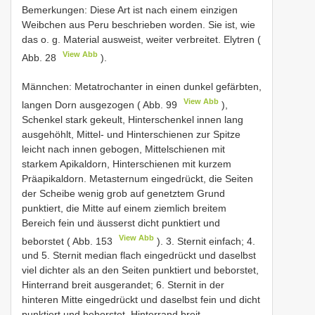
Bemerkungen: Diese Art ist nach einem einzigen
Weibchen aus Peru beschrieben worden. Sie ist, wie
das o. g. Material ausweist, weiter verbreitet. Elytren (
View Abb
Abb. 28
).
Männchen: Metatrochanter in einen dunkel gefärbten,
View Abb
langen Dorn ausgezogen ( Abb. 99
),
Schenkel stark gekeult, Hinterschenkel innen lang
ausgehöhlt, Mittel- und Hinterschienen zur Spitze
leicht nach innen gebogen, Mittelschienen mit
starkem Apikaldorn, Hinterschienen mit kurzem
Präapikaldorn. Metasternum eingedrückt, die Seiten
der Scheibe wenig grob auf genetztem Grund
punktiert, die Mitte auf einem ziemlich breitem
Bereich fein und äusserst dicht punktiert und
View Abb
beborstet ( Abb. 153
). 3. Sternit einfach; 4.
und 5. Sternit median flach eingedrückt und daselbst
viel dichter als an den Seiten punktiert und beborstet,
Hinterrand breit ausgerandet; 6. Sternit in der
hinteren Mitte eingedrückt und daselbst fein und dicht
punktiert und beborstet, Hinterrand breit