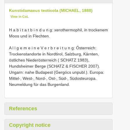
Kunstidamaeus tecticola (MICHAEL, 1888)
View in CoL
H a b i t a t b i n d u n g: xerothermophil, in trockenem
Moos und in Flechten.
A l l g e m e i n e V e r b r e i t u n g: Österreich:
Trockenstandorte in Nordtirol, Salzburg, Kärnten,
östliches Niederösterreich ( SCHATZ 1983),
Hundsheimer Berge (SCHATZ & FISCHER 2007).
Ungarn: nahe Budapest (Gergócs unpubl.). Europa:
Mittel-, West-, Nord-, Ost-, Süd-, Südosteuropa.
Neumeldung für das Burgenland.
References
Copyright notice