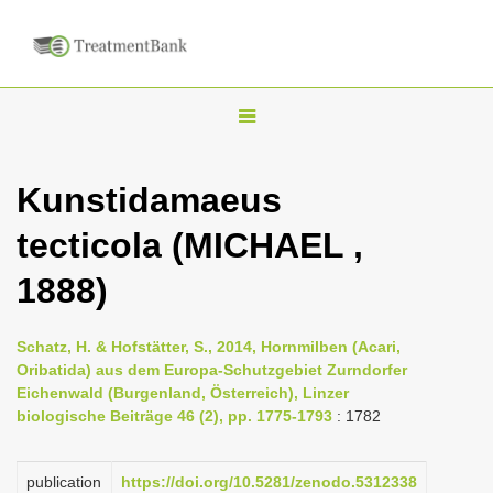
T
o
g
Kunstidamaeus
g
tecticola (MICHAEL ,
l
e
1888)
n
a
Schatz, H. & Hofstätter, S., 2014, Hornmilben (Acari,
v
Oribatida) aus dem Europa-Schutzgebiet Zurndorfer
i
Eichenwald (Burgenland, Österreich), Linzer
biologische Beiträge 46 (2), pp. 1775-1793
: 1782
g
a
publication
https://doi.org/10.5281/zenodo.5312338
t