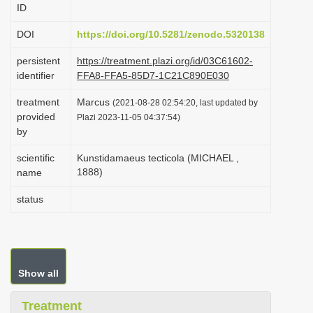
ID
i
o
DOI
https://doi.org/10.5281/zenodo.5320138
n
persistent
https://treatment.plazi.org/id/03C61602-
identifier
FFA8-FFA5-85D7-1C21C890E030
treatment
Marcus
(2021-08-28 02:54:20, last updated by
provided
Plazi 2023-11-05 04:37:54)
by
scientific
Kunstidamaeus tecticola (MICHAEL ,
1888)
name
status
Show all
Treatment