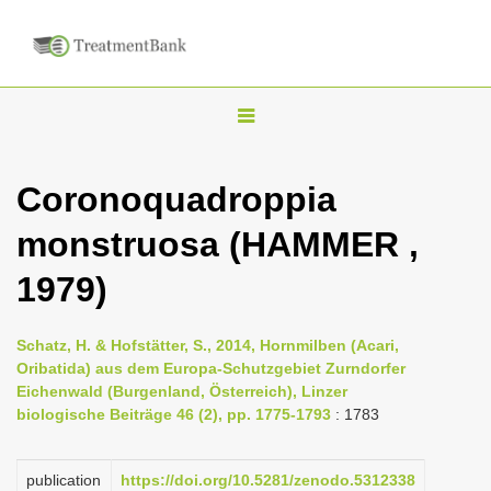
T
o
g
Coronoquadroppia
g
monstruosa (HAMMER ,
l
e
1979)
n
a
Schatz, H. & Hofstätter, S., 2014, Hornmilben (Acari,
v
Oribatida) aus dem Europa-Schutzgebiet Zurndorfer
i
Eichenwald (Burgenland, Österreich), Linzer
biologische Beiträge 46 (2), pp. 1775-1793
: 1783
g
a
publication
https://doi.org/10.5281/zenodo.5312338
t