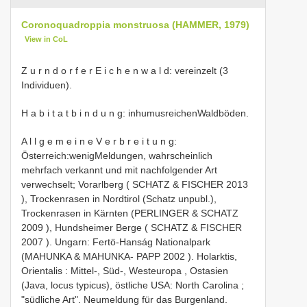
Coronoquadroppia monstruosa (HAMMER, 1979)
View in CoL
Z u r n d o r f e r E i c h e n w a l d: vereinzelt (3
Individuen).
H a b i t a t b i n d u n g: inhumusreichenWaldböden.
A l l g e m e i n e V e r b r e i t u n g:
Österreich:wenigMeldungen, wahrscheinlich
mehrfach verkannt und mit nachfolgender Art
verwechselt;
Vorarlberg ( SCHATZ &
FISCHER 2013
), Trockenrasen in Nordtirol (Schatz unpubl.),
Trockenrasen in Kärnten (PERLINGER &
SCHATZ
2009
), Hundsheimer Berge ( SCHATZ &
FISCHER
2007
). Ungarn: Fertö-Hanság Nationalpark
(MAHUNKA & MAHUNKA-
PAPP 2002
). Holarktis,
Orientalis : Mittel-, Süd-, Westeuropa , Ostasien
(Java, locus typicus), östliche USA: North Carolina
;
"südliche Art". Neumeldung für das Burgenland.