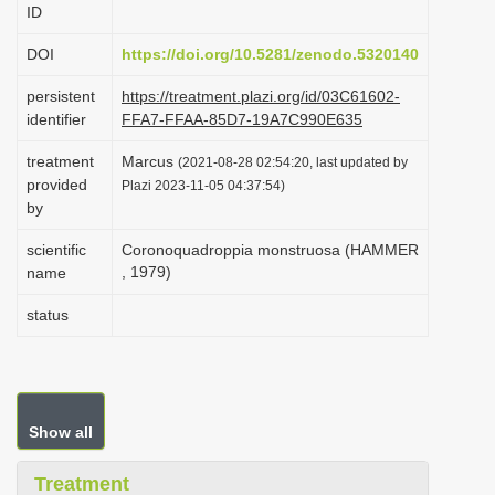
ID
i
o
DOI
https://doi.org/10.5281/zenodo.5320140
n
persistent
https://treatment.plazi.org/id/03C61602-
identifier
FFA7-FFAA-85D7-19A7C990E635
treatment
Marcus
(2021-08-28 02:54:20, last updated by
provided
Plazi 2023-11-05 04:37:54)
by
scientific
Coronoquadroppia monstruosa (HAMMER
, 1979)
name
status
Show all
Treatment