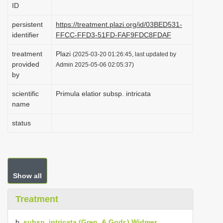
ID
i
o
persistent
https://treatment.plazi.org/id/03BED531-
identifier
FFCC-FFD3-51FD-FAF9FDC8FDAF
n
treatment
Plazi
(2025-03-20 01:26:45, last updated by
provided
Admin 2025-05-06 02:05:37)
by
scientific
Primula elatior subsp. intricata
name
status
Show all
Treatment
b.
subsp. intricata (Gren. & Godr.) Widmer