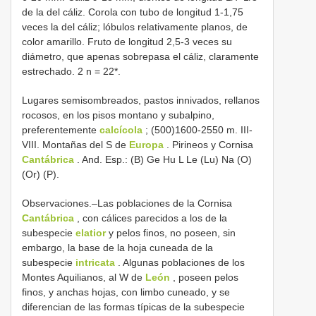
de la del cáliz. Corola con tubo de longitud 1-1,75
veces la del cáliz; lóbulos relativamente planos, de
color amarillo. Fruto de longitud 2,5-3 veces su
diámetro, que apenas sobrepasa el cáliz, claramente
estrechado. 2 n = 22*.
Lugares semisombreados, pastos innivados, rellanos
rocosos, en los pisos montano y subalpino,
preferentemente
calcícola
; (500)1600-2550 m. III-
VIII. Montañas del S de
Europa
. Pirineos y Cornisa
Cantábrica
. And. Esp.: (B) Ge Hu L Le (Lu) Na (O)
(Or) (P).
Observaciones.–Las poblaciones de la Cornisa
Cantábrica
, con cálices parecidos a los de la
subespecie
elatior
y pelos finos, no poseen, sin
embargo, la base de la hoja cuneada de la
subespecie
intricata
. Algunas poblaciones de los
Montes Aquilianos, al W de
León
, poseen pelos
finos, y anchas hojas, con limbo cuneado, y se
diferencian de las formas típicas de la subespecie