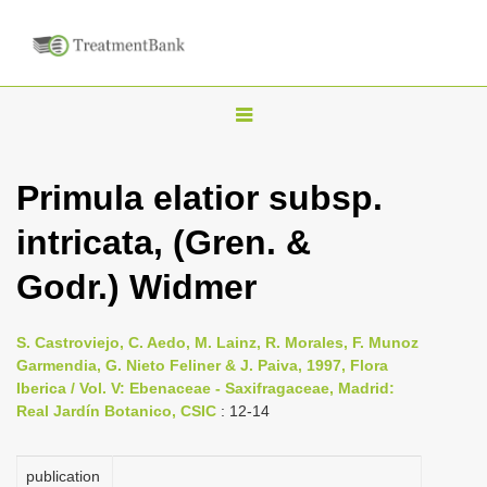
T
o
g
Primula elatior subsp.
g
intricata, (Gren. &
l
e
Godr.) Widmer
n
a
S. Castroviejo, C. Aedo, M. Lainz, R. Morales, F. Munoz
v
Garmendia, G. Nieto Feliner & J. Paiva, 1997, Flora
i
Iberica / Vol. V: Ebenaceae - Saxifragaceae, Madrid:
Real Jardín Botanico, CSIC
: 12-14
g
a
publication
t