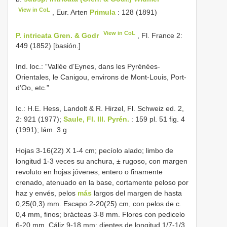
View in CoL
, Eur. Arten
Primula
: 128 (1891)
View in CoL
P. intricata Gren. & Godr
, Fl. France 2:
449 (1852) [basión.]
Ind. loc.: “Vallée d’Eynes, dans les Pyrénées-
Orientales, le Canigou, environs de Mont-Louis, Port-
d’Oo, etc.”
Ic.: H.E. Hess, Landolt & R. Hirzel, Fl. Schweiz ed. 2,
2: 921 (1977);
Saule, Fl. Ill. Pyrén.
: 159 pl. 51 fig. 4
(1991); lám. 3 g
Hojas 3-16(22) X 1-4 cm; pecíolo alado; limbo de
longitud 1-3 veces su anchura, ± rugoso, con margen
revoluto en hojas jóvenes, entero o finamente
crenado, atenuado en la base, cortamente peloso por
haz y envés, pelos
más
largos del margen de hasta
0,25(0,3) mm. Escapo 2-20(25) cm, con pelos de c.
0,4 mm, finos; brácteas 3-8 mm. Flores con pedicelo
6-20 mm. Cáliz 9-18 mm; dientes de longitud 1/7-1/3