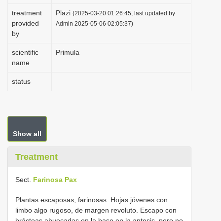
i
treatment
Plazi
(2025-03-20 01:26:45, last updated by
provided
o
Admin 2025-05-06 02:05:37)
by
n
scientific
Primula
name
status
Show all
Treatment
Sect.
Farinosa
Pax
Plantas escaposas, farinosas. Hojas jóvenes con
limbo algo rugoso, de margen revoluto. Escapo con
brácteas ahuecadas en la base en la antesis, pero no