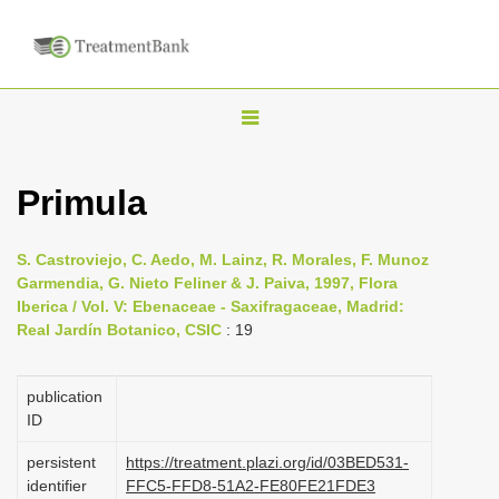
T
o
g
Primula
g
l
S. Castroviejo, C. Aedo, M. Lainz, R. Morales, F. Munoz
e
Garmendia, G. Nieto Feliner & J. Paiva, 1997, Flora
n
Iberica / Vol. V: Ebenaceae - Saxifragaceae, Madrid:
Real Jardín Botanico, CSIC
: 19
a
v
i
publication
ID
g
a
persistent
https://treatment.plazi.org/id/03BED531-
identifier
FFC5-FFD8-51A2-FE80FE21FDE3
t