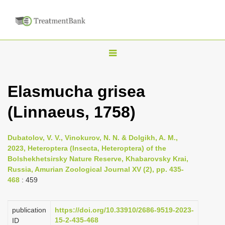
T
o
g
Elasmucha grisea
g
(Linnaeus, 1758)
l
e
n
Dubatolov, V. V., Vinokurov, N. N. & Dolgikh, A. M.,
2023, Heteroptera (Insecta, Heteroptera) of the
a
Bolshekhetsirsky Nature Reserve, Khabarovsky Krai,
v
Russia, Amurian Zoological Journal XV (2), pp. 435-
i
468
: 459
g
a
publication
https://doi.org/10.33910/2686-9519-2023-
15-2-435-468
ID
t