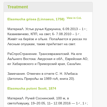
Treatment
View in CoL
Elasmucha grisea (Linnaeus, 1758)
МатериаΛ. Устье ручья Куркуниха, 6.09.2013 – 1♀;
Казакевичево, КПП, на свет, 6- 7.08.2010 – 1♂.
Живёт на берёзе и оΛьхе. ПопаΑается в укосах по
Λесным опушкам, также приΛетает на свет.
РаСпроСтранение. Трансевразиатский. На юге
ÀаΛьнего Востока: Амурская и обΛ., Еврейская АО,
юг Хабаровского и Приморский края, СахаΛин.
Замечания. Отмечен в отчете С. Н. ХΛебаса
(Δетопись ПрироΑы за 1989 гоΑ, книга 20).
Elasmucha putoni Scott, 1874
МатериаΛ. Ручей Соснинский, 100 м, в
светоΛовушку, 19–20.05, 11– 12.08.2016 — 1♂, 1♀;