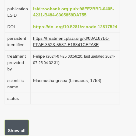
i
publication
lsid:zoobank.org:pub:98EE2BBD-6405-
o
4231-B484-6365859DA755
LSID
n
DOI
https://doi.org/10.5281/zenodo.12817524
persistent
https://treatment.plazi.org/id/03A187B1-
identifier
FFAE-3523-5587-E18841CEFA8E
treatment
Felipe
(2024-07-25 03:56:20, last updated 2024-
provided
07-25 04:32:31)
by
scientific
Elasmucha grisea (Linnaeus, 1758)
name
status
Show all