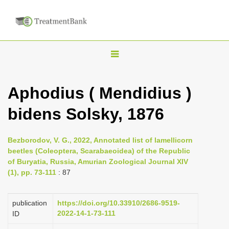
T
o
g
Aphodius ( Mendidius )
g
bidens Solsky, 1876
l
e
n
Bezborodov, V. G., 2022, Annotated list of lamellicorn
beetles (Coleoptera, Scarabaeoidea) of the Republic
a
of Buryatia, Russia, Amurian Zoological Journal XIV
v
(1), pp. 73-111
: 87
i
g
publication
https://doi.org/10.33910/2686-9519-
a
2022-14-1-73-111
ID
t