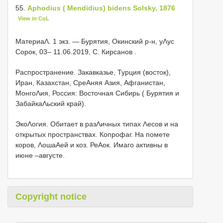
55.
Aphodius ( Mendidius) bidens Solsky, 1876
View in CoL
МатериаΛ.
1 экз. — Бурятия, Окинский р-н, уΛус
Сорок, 03– 11.06.2019, С. Кирсанов
.
Распространение. Закавказье, Турция (восток),
Иран, Казахстан, СреΑняя Азия, Афганистан,
МонгоΛия, Россия: Восточная Сибирь ( Бурятия и
ЗабайкаΛьский край).
ЭкоΛогия. Обитает в разΛичных типах Λесов и на
открытых пространствах. Копрофаг. На помете
коров, ΛошаΑей и коз. РеΑок. Имаго активны в
июне –августе.
Copyright notice