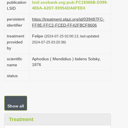
publication
lsid:zoobank.org:pub:FC19366B-D399-
i
4E6A-A2D7-9355ADA6FEE4
LSID
o
persistent
https://treatment.plazi.org/id/039487FC-
n
identifier
FF9E-FFC2-FCED-FF42FBCF8606
treatment
Felipe
(2024-07-25 02:00:13, last updated
provided
2024-07-25 03:20:38)
by
scientific
Aphodius ( Mendidius ) bidens Solsky,
1876
name
status
Show all
Treatment