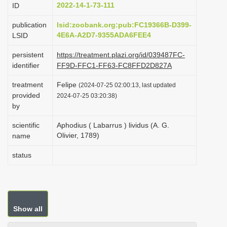
2022-14-1-73-111
ID
i
o
publication
lsid:zoobank.org:pub:FC19366B-D399-
4E6A-A2D7-9355ADA6FEE4
LSID
n
persistent
https://treatment.plazi.org/id/039487FC-
identifier
FF9D-FFC1-FF63-FC8FFD2D827A
treatment
Felipe
(2024-07-25 02:00:13, last updated
provided
2024-07-25 03:20:38)
by
scientific
Aphodius ( Labarrus ) lividus (A. G.
Olivier, 1789)
name
status
Show all