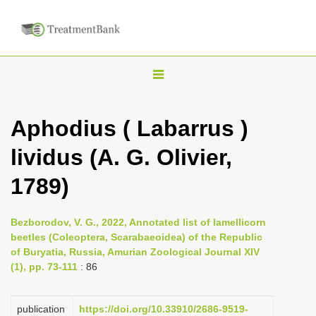
T
o
g
Aphodius ( Labarrus )
g
lividus (A. G. Olivier,
l
e
1789)
n
a
Bezborodov, V. G., 2022, Annotated list of lamellicorn
v
beetles (Coleoptera, Scarabaeoidea) of the Republic
i
of Buryatia, Russia, Amurian Zoological Journal XIV
(1), pp. 73-111
: 86
g
a
publication
https://doi.org/10.33910/2686-9519-
t