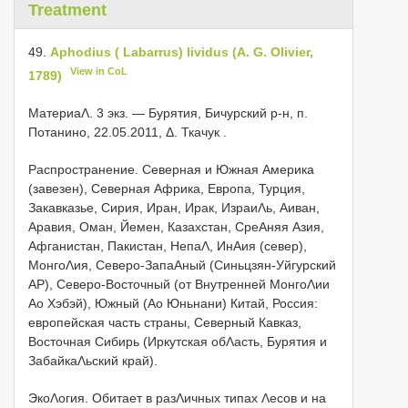
Treatment
49.
Aphodius ( Labarrus) lividus (A. G. Olivier,
View in CoL
1789)
МатериаΛ.
3 экз. — Бурятия, Бичурский р-н, п.
Потанино, 22.05.2011, Δ. Ткачук
.
Распространение. Северная и Южная Америка
(завезен), Северная Африка, Европа, Турция,
Закавказье, Сирия, Иран, Ирак, ИзраиΛь, Αиван,
Аравия, Оман, Йемен, Казахстан, СреΑняя Азия,
Афганистан, Пакистан, НепаΛ, ИнΑия (север),
МонгоΛия, Северо-ЗапаΑный (Синьцзян-Уйгурский
АР), Северо-Восточный (от Внутренней МонгоΛии
Αо Хэбэй), Южный (Αо Юньнани) Китай, Россия:
европейская часть страны, Северный Кавказ,
Восточная Сибирь (Иркутская обΛасть, Бурятия и
ЗабайкаΛьский край).
ЭкоΛогия. Обитает в разΛичных типах Λесов и на