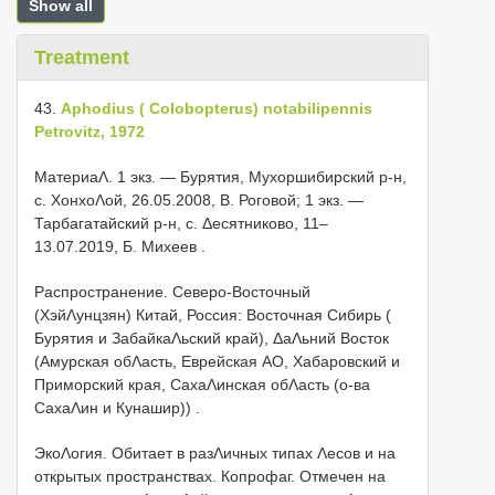
Show all
Treatment
43.
Aphodius ( Colobopterus) notabilipennis
Petrovitz, 1972
МатериаΛ.
1 экз. — Бурятия, Мухоршибирский р-н,
c. ХонхоΛой, 26.05.2008, В. Роговой; 1 экз. —
Тарбагатайский р-н, с. Δесятниково, 11–
13.07.2019, Б. Михеев
.
Распространение.
Северо-Восточный
(ХэйΛунцзян) Китай, Россия: Восточная Сибирь (
Бурятия и ЗабайкаΛьский край), ΔаΛьний Восток
(Амурская обΛасть, Еврейская АО, Хабаровский и
Приморский края, СахаΛинская обΛасть (о-ва
СахаΛин и Кунашир))
.
ЭкоΛогия. Обитает в разΛичных типах Λесов и на
открытых пространствах. Копрофаг. Отмечен на