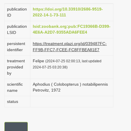
i
publication
https://doi.org/10.33910/2686-9519-
o
2022-14-1-73-111
ID
n
publication
lsid:zoobank.org:pub:FC19366B-D399-
4E6A-A2D7-9355ADA6FEE4
LSID
persistent
https://treatment.plazi.org/id/039487FC-
identifier
FF9B-FFC7-FCEE-FC8FFBEA81E7
treatment
Felipe
(2024-07-25 02:00:13, last updated
provided
2024-07-25 03:20:38)
by
scientific
Aphodius ( Colobopterus ) notabilipennis
Petrovitz, 1972
name
status