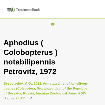
T
o
g
Aphodius (
g
Colobopterus )
l
e
notabilipennis
n
Petrovitz, 1972
a
v
i
Bezborodov, V. G., 2022, Annotated list of lamellicorn
beetles (Coleoptera, Scarabaeoidea) of the Republic
g
of Buryatia, Russia, Amurian Zoological Journal XIV
a
(1), pp. 73-111
: 84
t