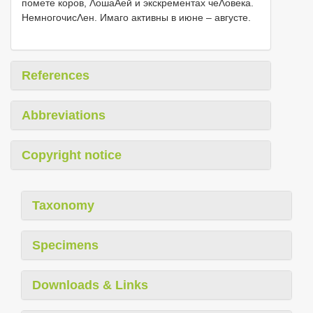
помете коров, ΛошаΑей и экскрементах чеΛовека.
НемногочисΛен. Имаго активны в июне – августе.
References
Abbreviations
Copyright notice
Taxonomy
Specimens
Downloads & Links