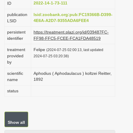
2022-14-1-73-111
ID
i
o
publication
lsid:zoobank.org:pub:FC19366B-D399-
4E6A-A2D7-9355ADA6FEE4
LSID
n
persistent
https://treatment.plazi.org/id/039487FC-
identifier
FF98-FFC5-FCEE-FCA1FDA48519
treatment
Felipe
(2024-07-25 02:00:13, last updated
provided
2024-07-25 03:20:38)
by
scientific
Aphodius ( Aphodaulacus ) koltzei Reitter,
1892
name
status
Show all