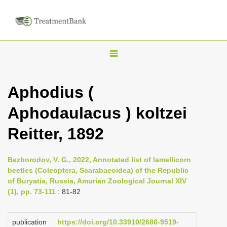
T
o
g
Aphodius (
g
Aphodaulacus ) koltzei
l
e
Reitter, 1892
n
a
Bezborodov, V. G., 2022, Annotated list of lamellicorn
v
beetles (Coleoptera, Scarabaeoidea) of the Republic
i
of Buryatia, Russia, Amurian Zoological Journal XIV
(1), pp. 73-111
: 81-82
g
a
publication
https://doi.org/10.33910/2686-9519-
t