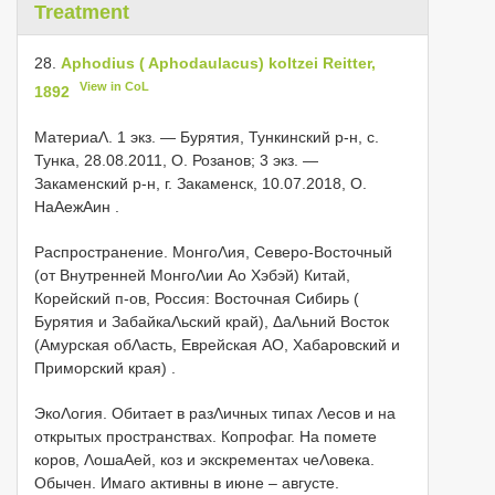
Treatment
28.
Aphodius ( Aphodaulacus) koltzei Reitter,
View in CoL
1892
МатериаΛ.
1 экз. — Бурятия, Тункинский р-н, с.
Тунка, 28.08.2011, О. Розанов; 3 экз. —
Закаменский р-н, г. Закаменск, 10.07.2018, О.
НаΑежΑин
.
Распространение.
МонгоΛия, Северо-Восточный
(от Внутренней МонгоΛии Αо Хэбэй) Китай,
Корейский п-ов, Россия: Восточная Сибирь (
Бурятия и ЗабайкаΛьский край), ΔаΛьний Восток
(Амурская обΛасть, Еврейская АО, Хабаровский и
Приморский края)
.
ЭкоΛогия. Обитает в разΛичных типах Λесов и на
открытых пространствах. Копрофаг. На помете
коров, ΛошаΑей, коз и экскрементах чеΛовека.
Обычен. Имаго активны в июне – августе.