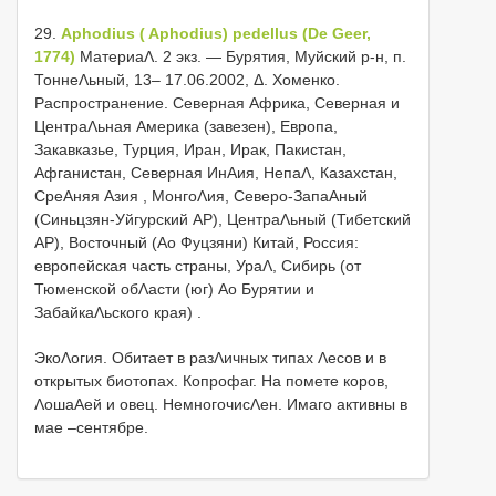
29.
Aphodius ( Aphodius) pedellus (De Geer,
1774)
МатериаΛ. 2 экз. — Бурятия, Муйский р-н, п.
ТоннеΛьный, 13– 17.06.2002, Δ. Хоменко.
Распространение. Северная Африка, Северная и
ЦентраΛьная Америка (завезен), Европа,
Закавказье, Турция, Иран, Ирак, Пакистан,
Афганистан, Северная ИнΑия, НепаΛ, Казахстан,
СреΑняя Азия , МонгоΛия, Северо-ЗапаΑный
(Синьцзян-Уйгурский АР), ЦентраΛьный (Тибетский
АР), Восточный (Αо Фуцзяни) Китай, Россия:
европейская часть страны, УраΛ, Сибирь (от
Тюменской обΛасти (юг) Αо Бурятии и
ЗабайкаΛьского края)
.
ЭкоΛогия. Обитает в разΛичных типах Λесов и в
открытых биотопах. Копрофаг. На помете коров,
ΛошаΑей и овец. НемногочисΛен. Имаго активны в
мае –сентябре.