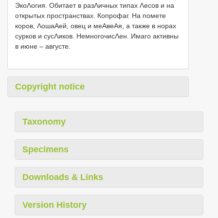
ЭкоΛогия. Обитает в разΛичных типах Λесов и на
открытых пространствах. Копрофаг. На помете
коров, ΛошаΑей, овец и меΑвеΑя, а также в норах
сурков и сусΛиков. НемногочисΛен. Имаго активны
в июне – августе.
Copyright notice
Taxonomy
Specimens
Downloads & Links
Version History