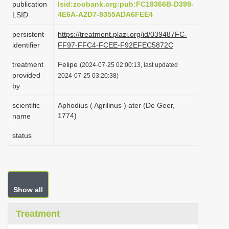
publication
lsid:zoobank.org:pub:FC19366B-D399-
i
4E6A-A2D7-9355ADA6FEE4
LSID
o
persistent
https://treatment.plazi.org/id/039487FC-
n
identifier
FF97-FFC4-FCEE-F92EFEC5872C
treatment
Felipe
(2024-07-25 02:00:13, last updated
provided
2024-07-25 03:20:38)
by
scientific
Aphodius ( Agrilinus ) ater (De Geer,
1774)
name
status
Show all
Treatment