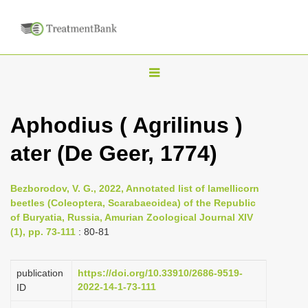
T
o
g
Aphodius ( Agrilinus )
g
ater (De Geer, 1774)
l
e
n
Bezborodov, V. G., 2022, Annotated list of lamellicorn
beetles (Coleoptera, Scarabaeoidea) of the Republic
a
of Buryatia, Russia, Amurian Zoological Journal XIV
v
(1), pp. 73-111
: 80-81
i
g
publication
https://doi.org/10.33910/2686-9519-
a
2022-14-1-73-111
ID
t