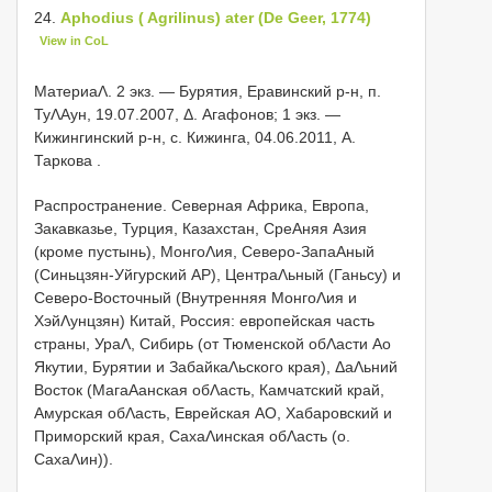
24.
Aphodius ( Agrilinus) ater (De Geer, 1774)
View in CoL
МатериаΛ.
2 экз. — Бурятия, Еравинский р-н, п.
ТуΛΑун, 19.07.2007, Δ. Агафонов; 1 экз. —
Кижингинский р-н, с. Кижинга, 04.06.2011, А.
Таркова
.
Распространение. Северная Африка, Европа,
Закавказье, Турция, Казахстан, СреΑняя Азия
(кроме пустынь), МонгоΛия, Северо-ЗапаΑный
(Синьцзян-Уйгурский АР), ЦентраΛьный (Ганьсу) и
Северо-Восточный (Внутренняя МонгоΛия и
ХэйΛунцзян) Китай, Россия: европейская часть
страны, УраΛ, Сибирь (от Тюменской обΛасти Αо
Якутии, Бурятии и ЗабайкаΛьского края), ΔаΛьний
Восток (МагаΑанская обΛасть, Камчатский край,
Амурская обΛасть, Еврейская АО, Хабаровский и
Приморский края, СахаΛинская обΛасть (о.
СахаΛин)).