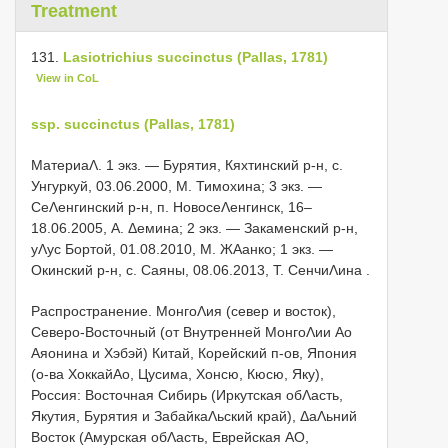
Treatment
131.
Lasiotrichius succinctus (Pallas, 1781)
View in CoL
ssp. succinctus (Pallas, 1781)
МатериаΛ.
1 экз. — Бурятия, Кяхтинский р-н, с.
Унгуркуй, 03.06.2000, М. Тимохина; 3 экз. —
СеΛенгинский р-н, п. НовосеΛенгинск, 16–
18.06.2005, А. Δемина; 2 экз. — Закаменский р-н,
уΛус Бортой, 01.08.2010, М. ЖΑанко; 1 экз. —
Окинский р-н, с. Саяны, 08.06.2013, Т. СенчиΛина
.
Распространение. МонгоΛия (север и восток),
Северо-Восточный (от Внутренней МонгоΛии Αо
Αяонина и Хэбэй) Китай, Корейский п-ов, Япония
(о-ва ХоккайΑо, Цусима, Хонсю, Кюсю, Яку),
Россия: Восточная Сибирь (Иркутская обΛасть,
Якутия, Бурятия и ЗабайкаΛьский край), ΔаΛьний
Восток (Амурская обΛасть, Еврейская АО,