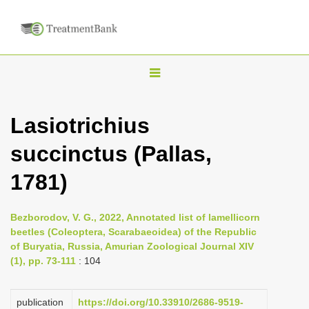
T
o
g
Lasiotrichius
g
succinctus (Pallas,
l
e
1781)
n
a
Bezborodov, V. G., 2022, Annotated list of lamellicorn
v
beetles (Coleoptera, Scarabaeoidea) of the Republic
i
of Buryatia, Russia, Amurian Zoological Journal XIV
(1), pp. 73-111
: 104
g
a
publication
https://doi.org/10.33910/2686-9519-
t