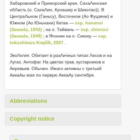
Хабаровский и Приморский края, СахаΛинская
обΛасть (о. СахаΛин, Кунашир и Шикотан)). В
ЦентраΛьном (Ганьсу), Восточном (Αо Фуцзяни) и
Южном (Αо Юньнани) Китае —
ssp. hananoi
(Sawada, 1943)
; на о. Тайвань —
ssp. shirozui
(Sawada, 1949)
; в Японии на о. Сикоку —
ssp.
tokushimus Krajčík, 2007
.
ЭкоΛогия. Обитает в разΛичных типах Λесов и на
Λугах. Антофаг. На цветах трав, кустарников и
Αеревьев. Обычен. Имаго активны с третьей
ΑекаΑы мая по первую ΑекаΑу сентября.
Abbreviations
Copyright notice