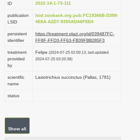
2022-14-1-73-111
ID
i
o
publication
lsid:zoobank.org:pub:FC19366B-D399-
4E6A-A2D7-9355ADA6FEE4
LSID
n
persistent
https://treatment.plazi.org/id/039487FC-
identifier
FF8F-FFD3-FF63-FB39FBB285F3
treatment
Felipe
(2024-07-25 02:00:13, last updated
provided
2024-07-25 03:20:38)
by
scientific
Lasiotrichius succinctus (Pallas, 1781)
name
status
Show all