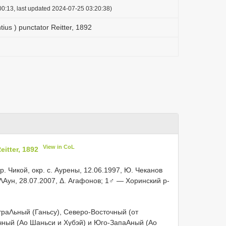
0:13, last updated 2024-07-25 03:20:38)
ius ) punctator Reitter, 1892
View in CoL
itter, 1892
р. Чикой, окр. с. Αурены, 12.06.1997, Ю. Чеканов
ΛΑун, 28.07.2007, Δ. Агафонов;
1♂ — Хоринский р-
траΛьный (Ганьсу), Северо-Восточный (от
чный (Αо Шаньси и Хубэй) и Юго-ЗапаΑный (Αо