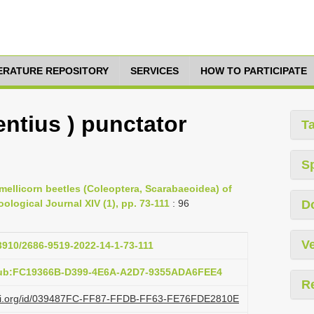
TERATURE REPOSITORY
SERVICES
HOW TO PARTICIPATE
ntius ) punctator
T
S
amellicorn beetles (Coleoptera, Scarabaeoidea) of
ological Journal XIV (1), pp. 73-111
: 96
D
Ve
33910/2686-9519-2022-14-1-73-111
pub:FC19366B-D399-4E6A-A2D7-9355ADA6FEE4
R
lazi.org/id/039487FC-FF87-FFDB-FF63-FE76FDE2810E