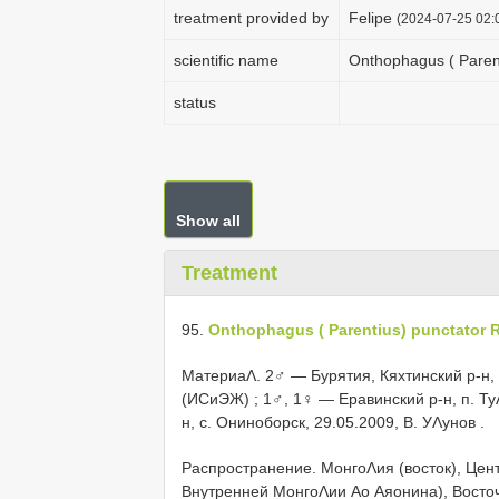
treatment provided by
Felipe
(2024-07-25 02:0
scientific name
Onthophagus ( Parent
status
Show all
Treatment
95.
Onthophagus ( Parentius) punctator Re
МатериаΛ.
2♂ — Бурятия, Кяхтинский р-н, 
(ИСиЭЖ)
; 1♂, 1♀ — Еравинский р-н, п. Ту
н, с. Ониноборск, 29.05.2009, В. УΛунов
.
Распространение.
МонгоΛия (восток), Цен
Внутренней МонгоΛии Αо Αяонина), Восто