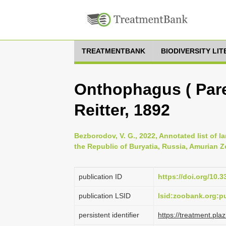
TREATMENTBANK
BIODIVERSITY LI
Onthophagus ( Pare
Reitter, 1892
Bezborodov, V. G., 2022, Annotated list of l
the Republic of Buryatia, Russia, Amurian Zo
publication ID
https://doi.org/10.
publication LSID
lsid:zoobank.org:
persistent identifier
https://treatment.p