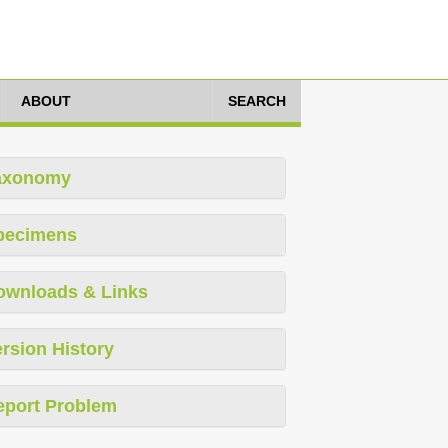
ABOUT
SEARCH
axonomy
pecimens
ownloads & Links
rsion History
eport Problem