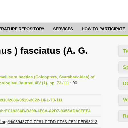
TERATURE REPOSITORY
SERVICES
HOW TO PARTICIPATE
us ) fasciatus (A. G.
T
S
amellicorn beetles (Coleoptera, Scarabaeoidea) of
ological Journal XIV (1), pp. 73-111
: 90
D
Ve
33910/2686-9519-2022-14-1-73-111
pub:FC19366B-D399-4E6A-A2D7-9355ADA6FEE4
R
lazi.org/id/039487FC-FF81-FFDD-FF63-FE21FED98213