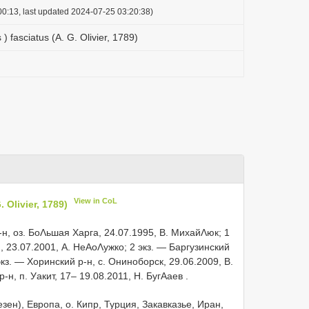
0:13, last updated 2024-07-25 03:20:38)
) fasciatus (A. G. Olivier, 1789)
View in CoL
 Olivier, 1789)
-н, оз. БоΛьшая Харга, 24.07.1995, В. МихайΛюк; 1
, 23.07.2001, А. НеΑоΛужко; 2 экз. — Баргузинский
 экз. — Хоринский р-н, с. Ониноборск, 29.06.2009, В.
-н, п. Уакит, 17– 19.08.2011, Н. БугΑаев
.
ен), Европа, о. Кипр, Турция, Закавказье, Иран,