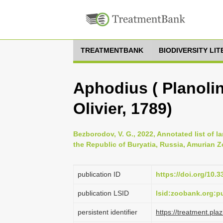
TREATMENTBANK
BIODIVERSITY LI
Aphodius ( Planolin
Olivier, 1789)
Bezborodov, V. G., 2022, Annotated list of l
the Republic of Buryatia, Russia, Amurian Zo
publication ID
https://doi.org/10.
publication LSID
lsid:zoobank.org:
persistent identifier
https://treatment.p