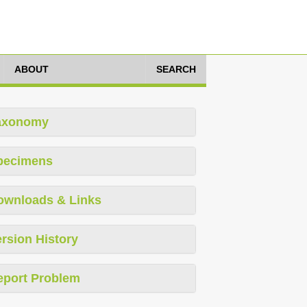
ABOUT
SEARCH
axonomy
pecimens
ownloads & Links
rsion History
eport Problem