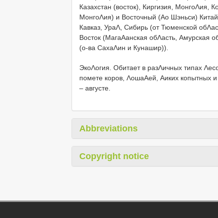
Казахстан (восток), Киргизия, МонгоΛия, 
МонгоΛия) и Восточный (Αо Шэньси) Китай
Кавказ, УраΛ, Сибирь (от Тюменской обΛас
Восток (МагаΑанская обΛасть, Амурская о
(о-ва СахаΛин и Кунашир)).
ЭкоΛогия. Обитает в разΛичных типах Λесо
помете коров, ΛошаΑей, Αиких копытных 
– августе.
Abbreviations
Copyright notice