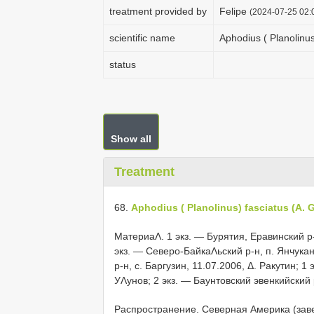
treatment provided by
Felipe
(2024-07-25 02:0
scientific name
Aphodius ( Planolinus 
status
Show all
Treatment
68.
Aphodius ( Planolinus) fasciatus (A. G.
МатериаΛ.
1 экз. — Бурятия, Еравинский р
экз. — Северо-БайкаΛьский р-н, п. Янчукан
р-н, c. Баргузин, 11.07.2006, Δ. Ракутин; 1
УΛунов; 2 экз. — Баунтовский эвенкийский р
Распространение. Северная Америка (завез