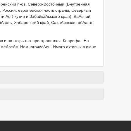
Корейский п-ов, Северо-Восточный (Внутренняя
, Россия: европейская часть страны, Северный
ти Αо Якутии и ЗабайкаΛьского края), ΔаΛьний
бΛасть, Хабаровский край, СахаΛинская обΛасть
в и на открытых пространствах. Копрофаг. На
и меΑвеΑя. НемногочисΛен. Имаго активны в июне