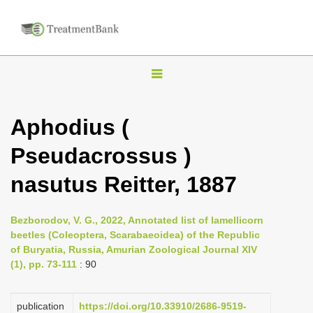
T
o
g
Aphodius (
g
Pseudacrossus )
l
e
nasutus Reitter, 1887
n
a
Bezborodov, V. G., 2022, Annotated list of lamellicorn
v
beetles (Coleoptera, Scarabaeoidea) of the Republic
i
of Buryatia, Russia, Amurian Zoological Journal XIV
(1), pp. 73-111
: 90
g
a
publication
https://doi.org/10.33910/2686-9519-
t