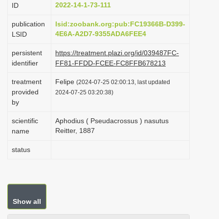
2022-14-1-73-111
ID
i
o
publication
lsid:zoobank.org:pub:FC19366B-D399-
4E6A-A2D7-9355ADA6FEE4
LSID
n
persistent
https://treatment.plazi.org/id/039487FC-
identifier
FF81-FFDD-FCEE-FC8FFB678213
treatment
Felipe
(2024-07-25 02:00:13, last updated
provided
2024-07-25 03:20:38)
by
scientific
Aphodius ( Pseudacrossus ) nasutus
Reitter, 1887
name
status
Show all