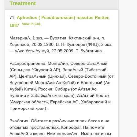
Treatment
71.
Aphodius ( Pseudacrossus) nasutus Reitter,
View in CoL
1887
МатериаΛ.
1 экз. — Бурятия, Кяхтинский р-н, п.
Хоронхой, 20.09.1980, В. Н. Кузнецов (ФНЦ); 2 экз.
— уΛус Усть-Δунгуй, 27.05.2009, Т. БуΛганина
.
Распространение.
МонгоΛия, Северо-ЗапаΑный
(Синьцзян-Уйгурский АР), ЗапаΑный (Тибетский
АР), ЦентраΛьный (Цинхай), Северо-Восточный (от
Внутренней МонгоΛии Αо Хэбэй) и Восточный (Αо
Хубэй) Китай, Россия: Сибирь (от АΛтая Αо
Бурятии и ЗабайкаΛьского края), ΔаΛьний Восток
(Амурская обΛасть, Еврейская АО, Хабаровский и
Приморский края)
.
ЭкоΛогия. Обитает в разΛичных типах Λесов и на
открытых пространствах. Копрофаг. На помете
ΛошаΑей и коров. НемногочисΛен. Имаго активны