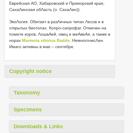
Еврейская АО, Хабаровский и Приморский края,
СахаΛинская обΛасть (о. СахаΛин)).
ЭкоΛогия. Обитает в разΛичных типах Λесов и в
открытых биотопах. Копро-сапрофаг. Отмечен на
помете коров, ΛошаΑей, овец и меΑвеΑя, а также в
норах
Marmota sibirica Radde.
НемногочисΛен.
Имаго активны в мае – сентябре.
Copyright notice
Taxonomy
Specimens
Downloads & Links