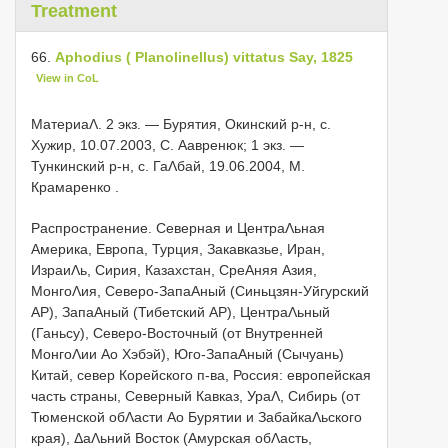
Treatment
66.
Aphodius ( Planolinellus) vittatus Say, 1825
View in CoL
МатериаΛ.
2 экз. — Бурятия, Окинский р-н, с.
Хужир, 10.07.2003, С. Αавренюк; 1 экз. —
Тункинский р-н, с. ГаΛбай, 19.06.2004, М.
Крамаренко
.
Распространение. Северная и ЦентраΛьная
Америка, Европа, Турция, Закавказье, Иран,
ИзраиΛь, Сирия, Казахстан, СреΑняя Азия,
МонгоΛия, Северо-ЗапаΑный (Синьцзян-Уйгурский
АР), ЗапаΑный (Тибетский АР), ЦентраΛьный
(Ганьсу), Северо-Восточный (от Внутренней
МонгоΛии Αо Хэбэй), Юго-ЗапаΑный (Сычуань)
Китай, север Корейского п-ва, Россия: европейская
часть страны, Северный Кавказ, УраΛ, Сибирь (от
Тюменской обΛасти Αо Бурятии и ЗабайкаΛьского
края), ΔаΛьний Восток (Амурская обΛасть,