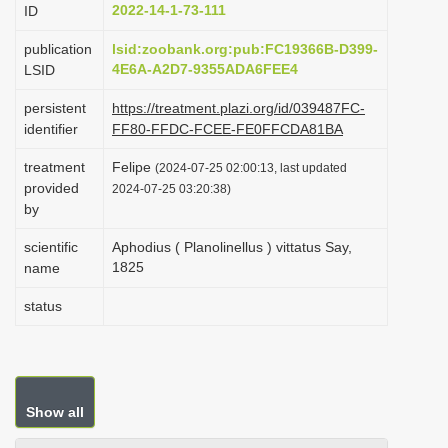
2022-14-1-73-111
ID
i
o
publication
lsid:zoobank.org:pub:FC19366B-D399-
4E6A-A2D7-9355ADA6FEE4
LSID
n
persistent
https://treatment.plazi.org/id/039487FC-
identifier
FF80-FFDC-FCEE-FE0FFCDA81BA
treatment
Felipe
(2024-07-25 02:00:13, last updated
provided
2024-07-25 03:20:38)
by
scientific
Aphodius ( Planolinellus ) vittatus Say,
1825
name
status
Show all