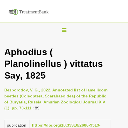
T
o
g
Aphodius (
g
Planolinellus ) vittatus
l
e
Say, 1825
n
a
Bezborodov, V. G., 2022, Annotated list of lamellicorn
v
beetles (Coleoptera, Scarabaeoidea) of the Republic
i
of Buryatia, Russia, Amurian Zoological Journal XIV
(1), pp. 73-111
: 89
g
a
publication
https://doi.org/10.33910/2686-9519-
t